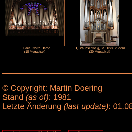
F, Paris, Notre-Dame
D, Braunschweig, St. Ulrici Brüdern
(18 Megapixel)
(30 Megapixel)
© Copyright: Martin Doering
Stand
(as of)
: 1981
Letzte Änderung
(last update)
: 01.0