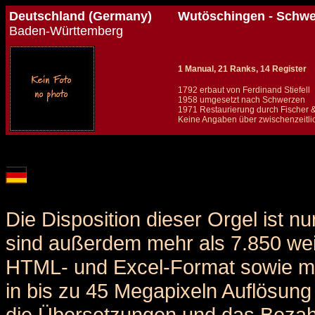
Deutschland (Germany)
Wutöschingen - Schwer
Baden-Württemberg
1 Manual, 21 Ranks, 14 Register
1792 erbaut von Ferdinand Stiefell
1958 umgesetzt nach Schwerzen
1971 Restaurierung durch Fischer & 
Keine Angaben über zwischenzeitli
Details und Disposition der Orgel / specification and stoplist of this organ
Die Disposition dieser Orgel ist n
sind außerdem mehr als 7.850 weit
HTML- und Excel-Format sowie me
in bis zu 45 Megapixeln Auflösung 
die Übersetzungen und das Bezah