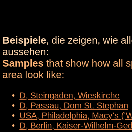
Beispiele
, die zeigen, wie a
aussehen:
Samples
that show how all sp
area look like:
•
D, Steingaden, Wieskirche
•
D, Passau, Dom St. Stephan
•
USA, Philadelphia, Macy's ('
•
D, Berlin, Kaiser-Wilhelm-Ge