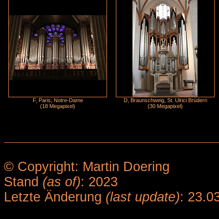
F, Paris, Notre-Dame
D, Braunschweig, St. Ulrici Brüdern
(18 Megapixel)
(30 Megapixel)
© Copyright: Martin Doering
Stand
(as of)
: 2023
Letzte Änderung
(last update)
: 23.0