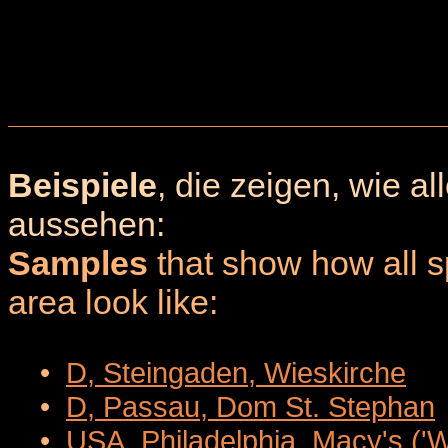
Beispiele
, die zeigen, wie a
aussehen:
Samples
that show how all sp
area look like:
•
D, Steingaden, Wieskirche
•
D, Passau, Dom St. Stephan
•
USA, Philadelphia, Macy's ('