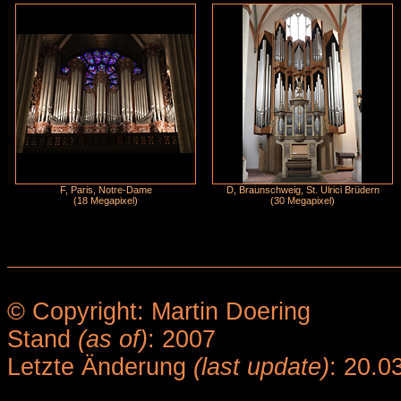
F, Paris, Notre-Dame
D, Braunschweig, St. Ulrici Brüdern
(18 Megapixel)
(30 Megapixel)
© Copyright: Martin Doering
Stand
(as of)
: 2007
Letzte Änderung
(last update)
: 20.0