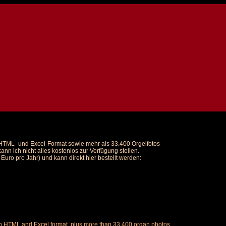
m HTML- und Excel-Format sowie mehr als 33.400 Orgelfotos
nn ich nicht alles kostenlos zur Verfügung stellen.
uro pro Jahr) und kann direkt hier bestellt werden:
ch in HTML and Excel format, plus more than 33,400 organ photos