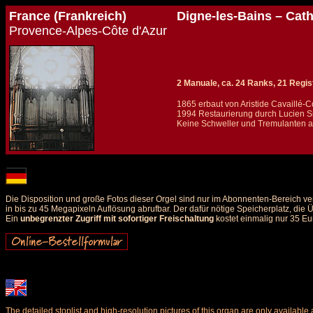
France (Frankreich)
Digne-les-Bains – Cat
Provence-Alpes-Côte d'Azur
2 Manuale, ca. 24 Ranks, 21 Regis
1865 erbaut von Aristide Cavaillé-Col
1994 Restaurierung durch Lucien 
Keine Schweller und Tremulanten a
Details und Disposition der Orgel / specification and stoplist of this organ
Die Disposition und große Fotos dieser Orgel sind nur im Abonnenten-Bereich ve
in bis zu 45 Megapixeln Auflösung abrufbar. Der dafür nötige Speicherplatz, die
Ein
unbegrenzter Zugriff mit sofortiger Freischaltung
kostet einmalig nur 35 Eu
The detailed stoplist and high-resolution pictures of this organ are only availab