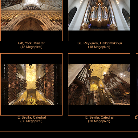
GB, York, Minster
ISL, Reykjavik, Hallgrimskirkja
(18 Megapixel)
(18 Megapixel)
E, Sevilla, Catedral
E, Sevilla, Catedral
D,
(30 Megapixel)
(30 Megapixel)