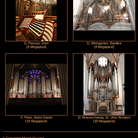
D, Passau, Dom
D, Weingarten, Basilika
(8 Megapixel)
(8 Megapixel)
F, Paris, Notre-Dame
D, Braunschweig, St. Ulrici Brüdern
(18 Megapixel)
(30 Megapixel)