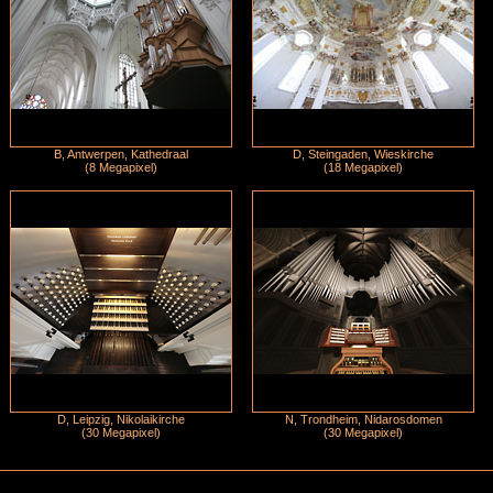
B, Antwerpen, Kathedraal
D, Steingaden, Wieskirche
(8 Megapixel)
(18 Megapixel)
D, Leipzig, Nikolaikirche
N, Trondheim, Nidarosdomen
(30 Megapixel)
(30 Megapixel)