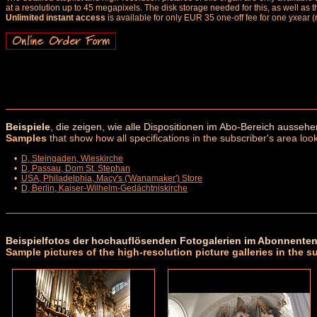
at a resolution up to 45 megapixels. The disk storage needed for this, as well as 
Unlimited instant access
is available for only EUR 35 one-off fee for one yxear (
Beispiele
, die zeigen, wie alle Dispositionen im Abo-Bereich aussehe
Samples
that show how all specifications in the subscriber's area look
•
D, Steingaden, Wieskirche
•
D, Passau, Dom St. Stephan
•
USA, Philadelphia, Macy's ('Wanamaker') Store
•
D, Berlin, Kaiser-Wilhelm-Gedächtniskirche
Beispielfotos der hochauflösenden Fotogalerien im Abonnenten
Sample pictures of the high-resolution picture galleries in the s