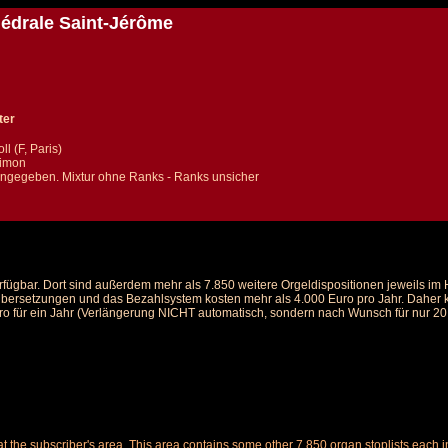
hédrale Saint-Jérôme
ter
l (F, Paris)
Simon
ngegeben. Mixtur ohne Ranks - Ranks unsicher
rfügbar. Dort sind außerdem mehr als 7.850 weitere Orgeldispositionen jeweils i
 Übersetzungen und das Bezahlsystem kosten mehr als 4.000 Euro pro Jahr. Daher ka
ro für ein Jahr (Verlängerung NICHT automatisch, sondern nach Wunsch für nur 20 E
le at the subscriber's area. This area contains some other 7,850 organ stoplists ea