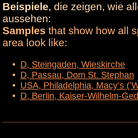
Beispiele
, die zeigen, wie a
aussehen:
Samples
that show how all sp
area look like:
•
D, Steingaden, Wieskirche
•
D, Passau, Dom St. Stephan
•
USA, Philadelphia, Macy's ('
•
D, Berlin, Kaiser-Wilhelm-Ge