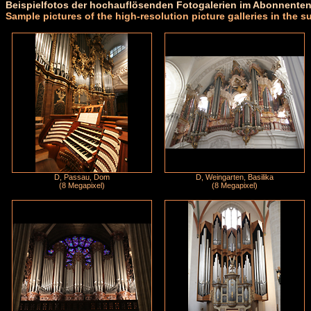
Beispielfotos der hochauflösenden Fotogalerien im Abonnenten
Sample pictures of the high-resolution picture galleries in the s
D, Passau, Dom
D, Weingarten, Basilika
(8 Megapixel)
(8 Megapixel)