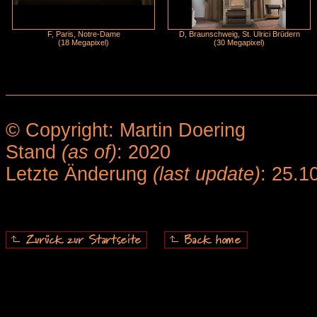
F, Paris, Notre-Dame
D, Braunschweig, St. Ulrici Brüdern
(18 Megapixel)
(30 Megapixel)
© Copyright: Martin Doering
Stand
(as of)
: 2020
Letzte Änderung
(last update)
: 25.1