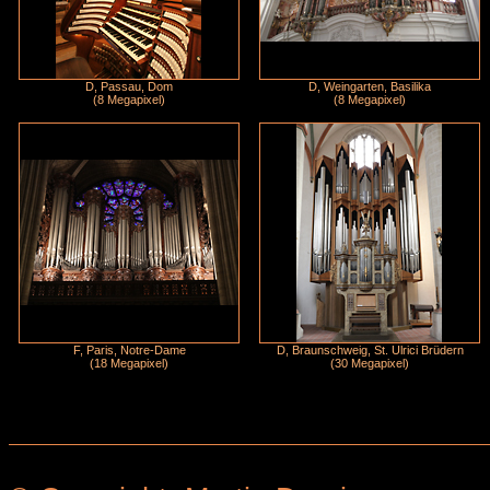
D, Passau, Dom
D, Weingarten, Basilika
(8 Megapixel)
(8 Megapixel)
F, Paris, Notre-Dame
D, Braunschweig, St. Ulrici Brüdern
(18 Megapixel)
(30 Megapixel)