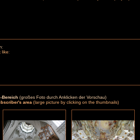
n:
 like:
-Bereich
(großes Foto durch Anklicken der Vorschau)
ubscriber's area
(large picture by clicking on the thumbnails)