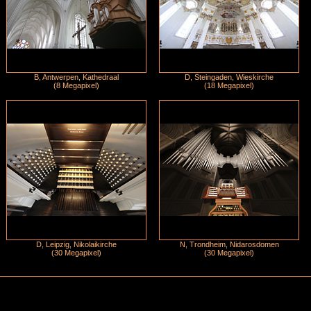
B, Antwerpen, Kathedraal
D, Steingaden, Wieskirche
(8 Megapixel)
(18 Megapixel)
D, Leipzig, Nikolaikirche
N, Trondheim, Nidarosdomen
(30 Megapixel)
(30 Megapixel)