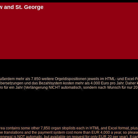
w and St. George
d außerdem mehr als 7.850 weitere Orgeldispositionen jeweils im HTML- und Excel-
 Übersetzungen und das Bezahlsystem kosten mehr als 4.000 Euro pro Jahr. Daher ka
ro für ein Jahr (Verlängerung NICHT automatisch, sondern nach Wunsch für nur 20 E
is area contains some other 7,850 organ stoplists each in HTML and Excel format, pl
the translations and the payment system cost more than EUR 4,000 a year, so please 
renewal is NOT automatic, but available on request for only EUR 20 per year). It ca