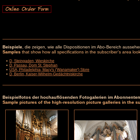
Beispiele
, die zeigen, wie alle Dispositionen im Abo-Bereich aussehe
Samples
that show how all specifications in the subscriber's area look
•
D, Steingaden, Wieskirche
•
D, Passau, Dom St. Stephan
•
USA, Philadelphia, Macy's ('Wanamaker') Store
•
D, Berlin, Kaiser-Wilhelm-Gedächtniskirche
Beispielfotos der hochauflösenden Fotogalerien im Abonnenten
Sample pictures of the high-resolution picture galleries in the s