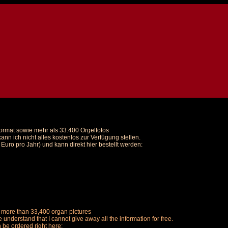
Format sowie mehr als 33.400 Orgelfotos
nn ich nicht alles kostenlos zur Verfügung stellen.
uro pro Jahr) und kann direkt hier bestellt werden:
us more than 33,400 organ pictures
understand that I cannot give away all the information for free.
n be ordered right here: