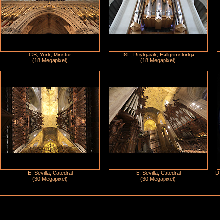
GB, York, Minster
ISL, Reykjavik, Hallgrimskirkja
(18 Megapixel)
(18 Megapixel)
E, Sevilla, Catedral
E, Sevilla, Catedral
D,
(30 Megapixel)
(30 Megapixel)