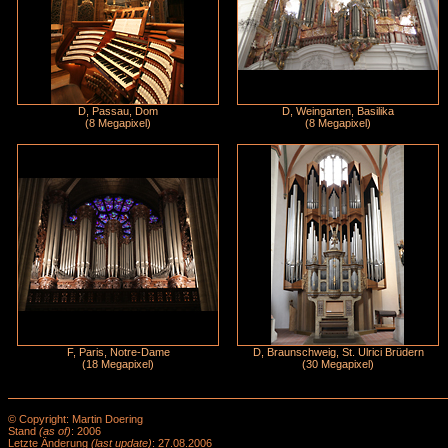
D, Passau, Dom
D, Weingarten, Basilika
(8 Megapixel)
(8 Megapixel)
F, Paris, Notre-Dame
D, Braunschweig, St. Ulrici Brüdern
(18 Megapixel)
(30 Megapixel)
© Copyright: Martin Doering
Stand
(as of)
: 2006
Letzte Änderung
(last update)
: 27.08.2006