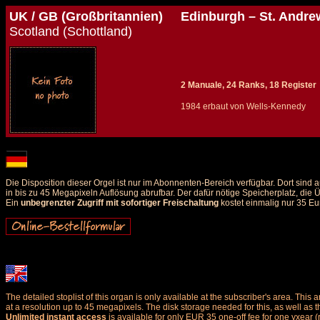
UK / GB (Großbritannien)
Edinburgh – St. Andre
Scotland (Schottland)
2 Manuale, 24 Ranks, 18 Register
1984 erbaut von Wells-Kennedy
Details und Disposition der Orgel / specification and stoplist of this organ
Die Disposition dieser Orgel ist nur im Abonnenten-Bereich verfügbar. Dort sin
in bis zu 45 Megapixeln Auflösung abrufbar. Der dafür nötige Speicherplatz, die
Ein
unbegrenzter Zugriff mit sofortiger Freischaltung
kostet einmalig nur 35 Eu
The detailed stoplist of this organ is only available at the subscriber's area. Th
at a resolution up to 45 megapixels. The disk storage needed for this, as well as 
Unlimited instant access
is available for only EUR 35 one-off fee for one yxear (