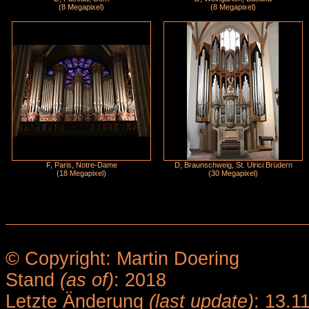
(8 Megapixel)
(8 Megapixel)
F, Paris, Notre-Dame
D, Braunschweig, St. Ulrici Brüdern
(18 Megapixel)
(30 Megapixel)
© Copyright: Martin Doering
Stand
(as of)
: 2018
Letzte Änderung
(last update)
: 13.1