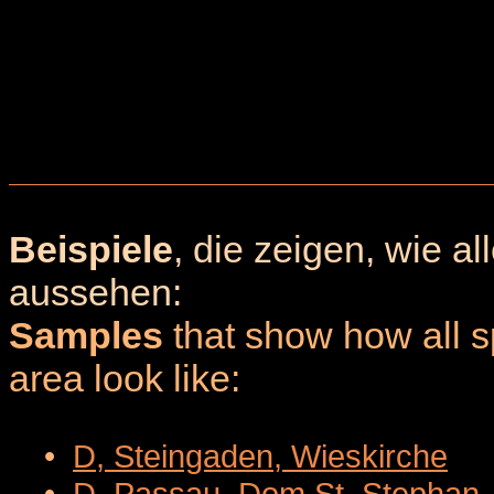
Beispiele
, die zeigen, wie a
aussehen:
Samples
that show how all sp
area look like:
•
D, Steingaden, Wieskirche
•
D, Passau, Dom St. Stephan