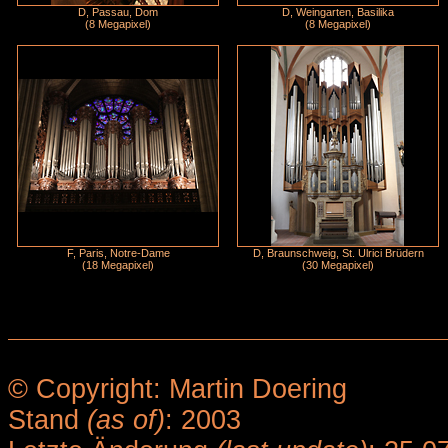
D, Passau, Dom
D, Weingarten, Basilika
(8 Megapixel)
(8 Megapixel)
F, Paris, Notre-Dame
D, Braunschweig, St. Ulrici Brüdern
(18 Megapixel)
(30 Megapixel)
© Copyright: Martin Doering
Stand
(as of)
: 2003