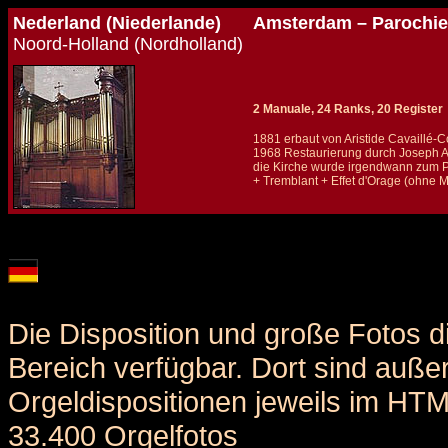
Nederland (Niederlande)
Amsterdam – Parochiee
Noord-Holland (Nordholland)
2 Manuale, 24 Ranks, 20 Register
1881 erbaut von Aristide Cavaillé-Col
1968 Restaurierung durch Joseph 
die Kirche wurde irgendwann zum P
+ Tremblant + Effet d'Orage (ohne
Details und Disposition der Orgel / specification and stoplist of this organ
Die Disposition und große Fotos d
Bereich verfügbar. Dort sind auße
Orgeldispositionen jeweils im HT
33.400 Orgelfotos