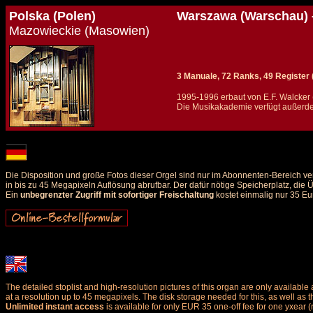
Polska (Polen)
Warszawa (Warschau) 
Mazowieckie (Masowien)
3 Manuale, 72 Ranks, 49 Register (+
1995-1996 erbaut von E.F. Walcker
Die Musikakademie verfügt außerde
Details und Disposition der Orgel / specification and stoplist of this organ
Die Disposition und große Fotos dieser Orgel sind nur im Abonnenten-Bereich ve
in bis zu 45 Megapixeln Auflösung abrufbar. Der dafür nötige Speicherplatz, die
Ein
unbegrenzter Zugriff mit sofortiger Freischaltung
kostet einmalig nur 35 Eu
The detailed stoplist and high-resolution pictures of this organ are only availab
at a resolution up to 45 megapixels. The disk storage needed for this, as well as 
Unlimited instant access
is available for only EUR 35 one-off fee for one yxear (