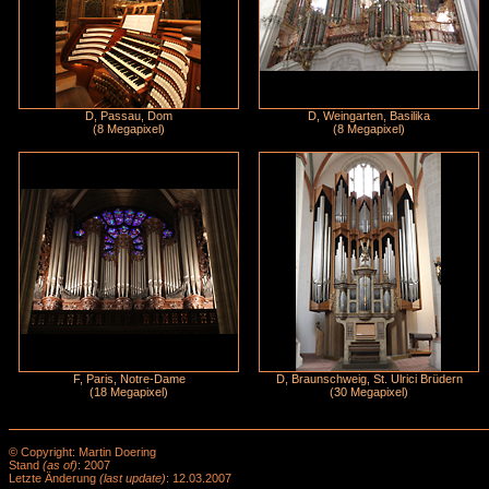
D, Passau, Dom
D, Weingarten, Basilika
(8 Megapixel)
(8 Megapixel)
F, Paris, Notre-Dame
D, Braunschweig, St. Ulrici Brüdern
(18 Megapixel)
(30 Megapixel)
© Copyright: Martin Doering
Stand
(as of)
: 2007
Letzte Änderung
(last update)
: 12.03.2007