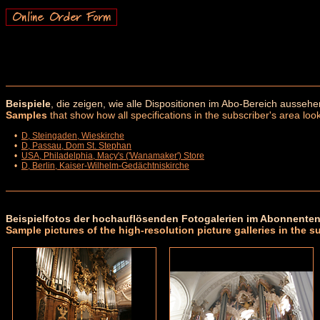
Beispiele
, die zeigen, wie alle Dispositionen im Abo-Bereich aussehe
Samples
that show how all specifications in the subscriber's area look
•
D, Steingaden, Wieskirche
•
D, Passau, Dom St. Stephan
•
USA, Philadelphia, Macy's ('Wanamaker') Store
•
D, Berlin, Kaiser-Wilhelm-Gedächtniskirche
Beispielfotos der hochauflösenden Fotogalerien im Abonnenten
Sample pictures of the high-resolution picture galleries in the s