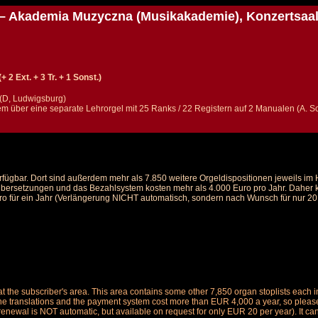
– Akademia Muzyczna (Musikakademie), Konzertsaa
 2 Ext. + 3 Tr. + 1 Sonst.)
 (D, Ludwigsburg)
m über eine separate Lehrorgel mit 25 Ranks / 22 Registern auf 2 Manualen (A. 
rfügbar. Dort sind außerdem mehr als 7.850 weitere Orgeldispositionen jeweils i
 Übersetzungen und das Bezahlsystem kosten mehr als 4.000 Euro pro Jahr. Daher ka
ro für ein Jahr (Verlängerung NICHT automatisch, sondern nach Wunsch für nur 20 E
le at the subscriber's area. This area contains some other 7,850 organ stoplists ea
the translations and the payment system cost more than EUR 4,000 a year, so please 
renewal is NOT automatic, but available on request for only EUR 20 per year). It ca