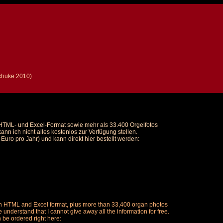
l
Schuke 2010)
m HTML- und Excel-Format sowie mehr als 33.400 Orgelfotos
nn ich nicht alles kostenlos zur Verfügung stellen.
uro pro Jahr) und kann direkt hier bestellt werden:
ch in HTML and Excel format, plus more than 33,400 organ photos
understand that I cannot give away all the information for free.
n be ordered right here: