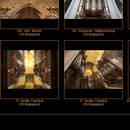
GB, York, Minster
ISL, Reykjavik, Hallgrimskirkja
(18 Megapixel)
(18 Megapixel)
E, Sevilla, Catedral
E, Sevilla, Catedral
D,
(30 Megapixel)
(30 Megapixel)