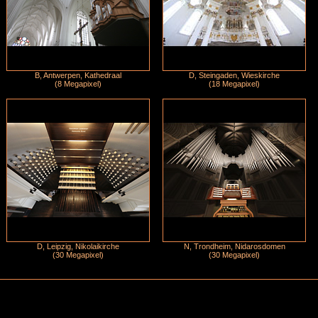
B, Antwerpen, Kathedraal
D, Steingaden, Wieskirche
(8 Megapixel)
(18 Megapixel)
D, Leipzig, Nikolaikirche
N, Trondheim, Nidarosdomen
(30 Megapixel)
(30 Megapixel)