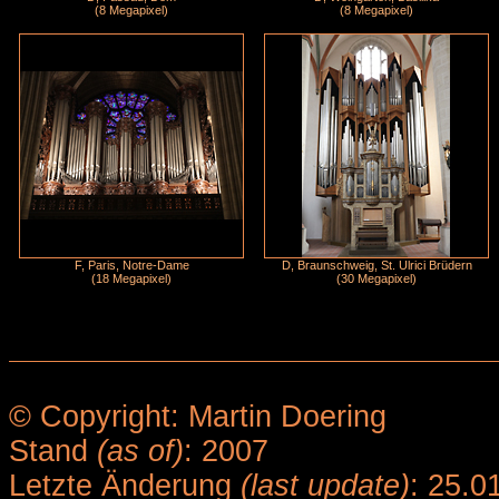
(8 Megapixel)
(8 Megapixel)
F, Paris, Notre-Dame
D, Braunschweig, St. Ulrici Brüdern
(18 Megapixel)
(30 Megapixel)
© Copyright: Martin Doering
Stand
(as of)
: 2007
Letzte Änderung
(last update)
: 25.0