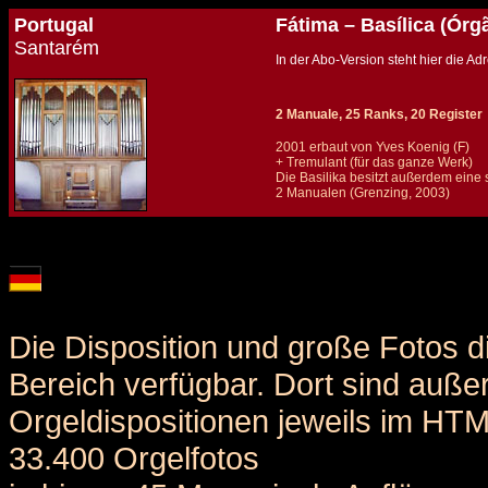
Portugal
Fátima – Basílica (Órg
Santarém
In der Abo-Version steht hier die 
2 Manuale, 25 Ranks, 20 Register
2001 erbaut von Yves Koenig (F)
+ Tremulant (für das ganze Werk)
Die Basilika besitzt außerdem eine s
2 Manualen (Grenzing, 2003)
Details und Disposition der Orgel / specification and stoplist of this organ
Die Disposition und große Fotos d
Bereich verfügbar. Dort sind auße
Orgeldispositionen jeweils im HT
33.400 Orgelfotos