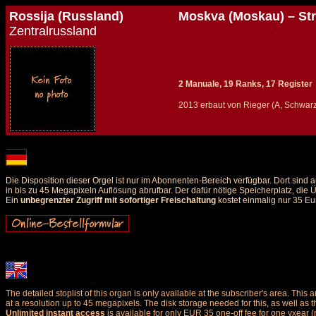
Rossija (Russland)
Moskva (Moskau) – Str
Zentralrussland
2 Manuale, 19 Ranks, 17 Register
2013 erbaut von Rieger (A, Schwar
Details und Disposition der Orgel / specification and stoplist of this organ
Die Disposition dieser Orgel ist nur im Abonnenten-Bereich verfügbar. Dort sin
in bis zu 45 Megapixeln Auflösung abrufbar. Der dafür nötige Speicherplatz, die
Ein
unbegrenzter Zugriff mit sofortiger Freischaltung
kostet einmalig nur 35 Eu
The detailed stoplist of this organ is only available at the subscriber's area. Th
at a resolution up to 45 megapixels. The disk storage needed for this, as well as 
Unlimited instant access
is available for only EUR 35 one-off fee for one yxear (