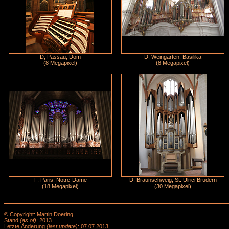
D, Passau, Dom
D, Weingarten, Basilika
(8 Megapixel)
(8 Megapixel)
F, Paris, Notre-Dame
D, Braunschweig, St. Ulrici Brüdern
(18 Megapixel)
(30 Megapixel)
© Copyright: Martin Doering
Stand
(as of)
: 2013
Letzte Änderung
(last update)
: 07.07.2013