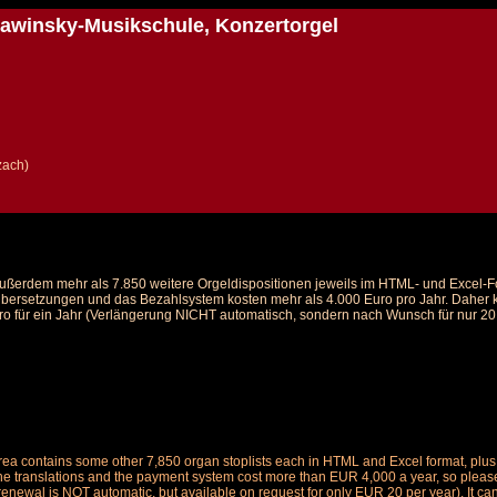
awinsky-Musikschule, Konzertorgel
zach)
d außerdem mehr als 7.850 weitere Orgeldispositionen jeweils im HTML- und Excel-
 Übersetzungen und das Bezahlsystem kosten mehr als 4.000 Euro pro Jahr. Daher ka
ro für ein Jahr (Verlängerung NICHT automatisch, sondern nach Wunsch für nur 20 E
is area contains some other 7,850 organ stoplists each in HTML and Excel format, pl
the translations and the payment system cost more than EUR 4,000 a year, so please 
renewal is NOT automatic, but available on request for only EUR 20 per year). It ca