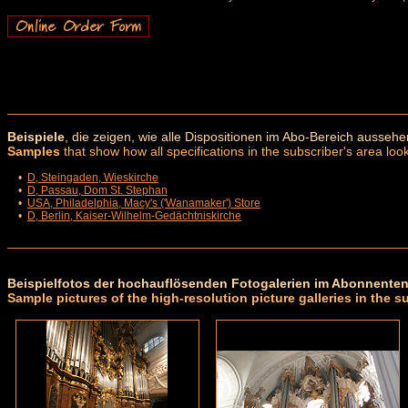
Beispiele
, die zeigen, wie alle Dispositionen im Abo-Bereich aussehe
Samples
that show how all specifications in the subscriber's area look
•
D, Steingaden, Wieskirche
•
D, Passau, Dom St. Stephan
•
USA, Philadelphia, Macy's ('Wanamaker') Store
•
D, Berlin, Kaiser-Wilhelm-Gedächtniskirche
Beispielfotos der hochauflösenden Fotogalerien im Abonnenten
Sample pictures of the high-resolution picture galleries in the s