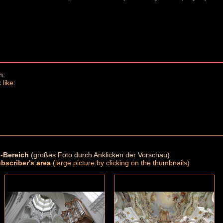
n:
 like:
-Bereich
(großes Foto durch Anklicken der Vorschau)
ubscriber's area
(large picture by clicking on the thumbnails)