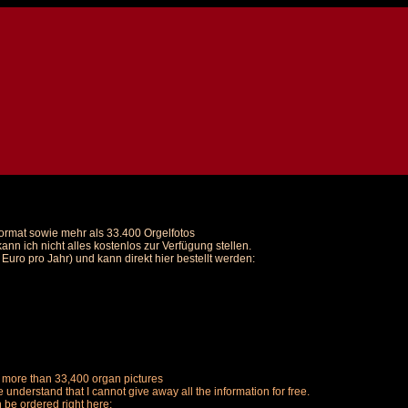
Format sowie mehr als 33.400 Orgelfotos
nn ich nicht alles kostenlos zur Verfügung stellen.
uro pro Jahr) und kann direkt hier bestellt werden:
us more than 33,400 organ pictures
understand that I cannot give away all the information for free.
n be ordered right here: