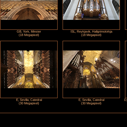
GB, York, Minster
ISL, Reykjavik, Hallgrimskirkja
(18 Megapixel)
(18 Megapixel)
E, Sevilla, Catedral
E, Sevilla, Catedral
D,
(30 Megapixel)
(30 Megapixel)