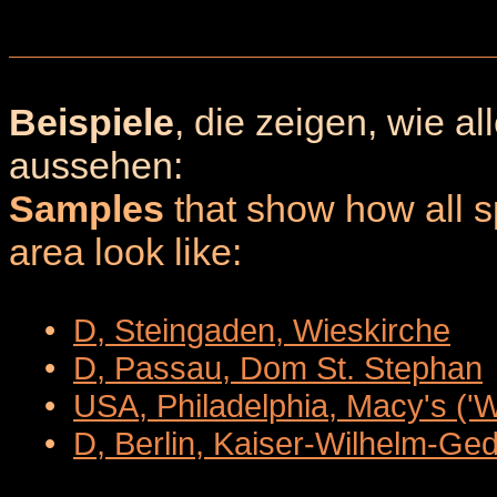
Beispiele
, die zeigen, wie a
aussehen:
Samples
that show how all sp
area look like:
•
D, Steingaden, Wieskirche
•
D, Passau, Dom St. Stephan
•
USA, Philadelphia, Macy's ('
•
D, Berlin, Kaiser-Wilhelm-Ge