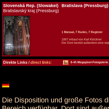
Slovenská Rep. (Slowakei)
Bratislava (Pressburg)
Bratislavský kraj (Pressburg)
1 Manual, 7 Ranks, 7 Register
1867 erbaut von Karl Klöckner
Der Dom besitzt außerdem eine sepa
Details und Disposition der Orgel / specification and stoplist of this organ
Direkte Links /
direct links:
8-45 Megapixel-Fotogalerie 
Die Disposition und große Fotos d
Bereich verfügbar. Dort sind auße