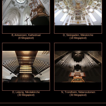
B, Antwerpen, Kathedraal
D, Steingaden, Wieskirche
(8 Megapixel)
(18 Megapixel)
D, Leipzig, Nikolaikirche
N, Trondheim, Nidarosdomen
(30 Megapixel)
(30 Megapixel)