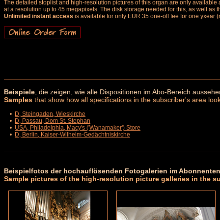
The detailed stoplist and high-resolution pictures of this organ are only availab
at a resolution up to 45 megapixels. The disk storage needed for this, as well as 
Unlimited instant access
is available for only EUR 35 one-off fee for one yxear (
Beispiele
, die zeigen, wie alle Dispositionen im Abo-Bereich aussehe
Samples
that show how all specifications in the subscriber's area look
•
D, Steingaden, Wieskirche
•
D, Passau, Dom St. Stephan
•
USA, Philadelphia, Macy's ('Wanamaker') Store
•
D, Berlin, Kaiser-Wilhelm-Gedächtniskirche
Beispielfotos der hochauflösenden Fotogalerien im Abonnenten
Sample pictures of the high-resolution picture galleries in the s