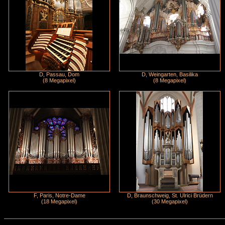
D, Passau, Dom
D, Weingarten, Basilika
(8 Megapixel)
(8 Megapixel)
F, Paris, Notre-Dame
D, Braunschweig, St. Ulrici Brüdern
(18 Megapixel)
(30 Megapixel)