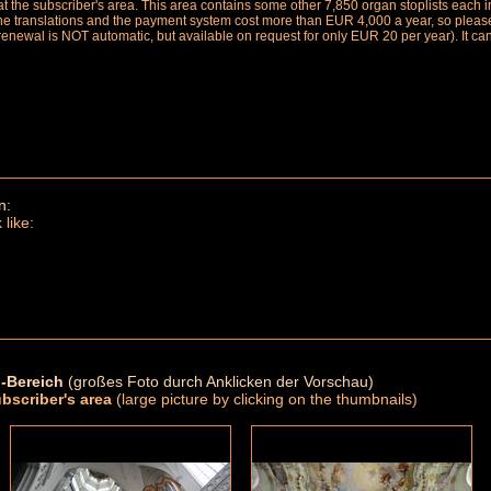
le at the subscriber's area. This area contains some other 7,850 organ stoplists ea
the translations and the payment system cost more than EUR 4,000 a year, so please 
renewal is NOT automatic, but available on request for only EUR 20 per year). It ca
n:
 like:
-Bereich
(großes Foto durch Anklicken der Vorschau)
ubscriber's area
(large picture by clicking on the thumbnails)