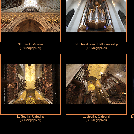
GB, York, Minster
ISL, Reykjavik, Hallgrimskirkja
(18 Megapixel)
(18 Megapixel)
E, Sevilla, Catedral
E, Sevilla, Catedral
D,
(30 Megapixel)
(30 Megapixel)