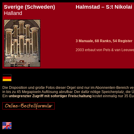
Sverige (Schweden)
Halmstad – S:t Nikolai
Halland
3 Manuale, 68 Ranks, 54 Register
2003 erbaut von Pels & van Leeuwe
Details und Disposition der Orgel / specification and stoplist of this organ
Die Disposition und große Fotos dieser Orgel sind nur im Abonnenten-Bereich ve
in bis zu 45 Megapixeln Auflösung abrufbar. Der dafür nötige Speicherplatz, die
Ein
unbegrenzter Zugriff mit sofortiger Freischaltung
kostet einmalig nur 35 Eu