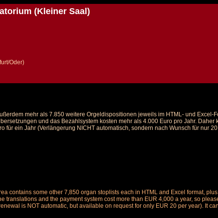
atorium (Kleiner Saal)
urt/Oder)
d außerdem mehr als 7.850 weitere Orgeldispositionen jeweils im HTML- und Excel-
 Übersetzungen und das Bezahlsystem kosten mehr als 4.000 Euro pro Jahr. Daher ka
ro für ein Jahr (Verlängerung NICHT automatisch, sondern nach Wunsch für nur 20 E
is area contains some other 7,850 organ stoplists each in HTML and Excel format, pl
the translations and the payment system cost more than EUR 4,000 a year, so please 
renewal is NOT automatic, but available on request for only EUR 20 per year). It ca