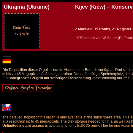
Ukrajina (Ukraine)
Kijev (Kiew) – Konserv
2 Manuale, 35 Ranks, 21 Register
1970 erbaut von W. Sauer (D, Frankf
Details und Disposition der Orgel / specification and stoplist of this organ
Die Disposition dieser Orgel ist nur im Abonnenten-Bereich verfügbar. Dort sin
in bis zu 45 Megapixeln Auflösung abrufbar. Der dafür nötige Speicherplatz, die
Ein
unbegrenzter Zugriff mit sofortiger Freischaltung
kostet einmalig nur 35 Eu
The detailed stoplist of this organ is only available at the subscriber's area. Th
at a resolution up to 45 megapixels. The disk storage needed for this, as well as 
Unlimited instant access
is available for only EUR 35 one-off fee for one yxear (