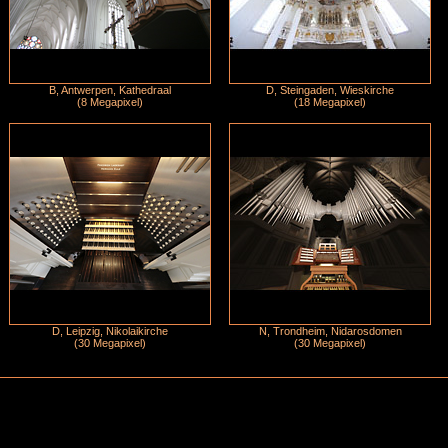
B, Antwerpen, Kathedraal
D, Steingaden, Wieskirche
(8 Megapixel)
(18 Megapixel)
D, Leipzig, Nikolaikirche
N, Trondheim, Nidarosdomen
(30 Megapixel)
(30 Megapixel)