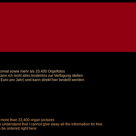
Format sowie mehr als 33.400 Orgelfotos
nn ich nicht alles kostenlos zur Verfügung stellen.
uro pro Jahr) und kann direkt hier bestellt werden:
us more than 33,400 organ pictures
understand that I cannot give away all the information for free.
n be ordered right here: