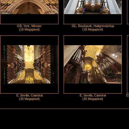
GB, York, Minster
ISL, Reykjavik, Hallgrimskirkja
(18 Megapixel)
(18 Megapixel)
E, Sevilla, Catedral
E, Sevilla, Catedral
D,
(30 Megapixel)
(30 Megapixel)