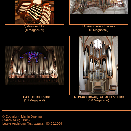
D, Passau, Dom
D, Weingarten, Basilika
(8 Megapixel)
(8 Megapixel)
F, Paris, Notre-Dame
D, Braunschweig, St. Ulrici Brüdern
(18 Megapixel)
(30 Megapixel)
© Copyright: Martin Doering
Stand
(as of)
: 1996
Letzte Änderung
(last update)
: 03.03.2006