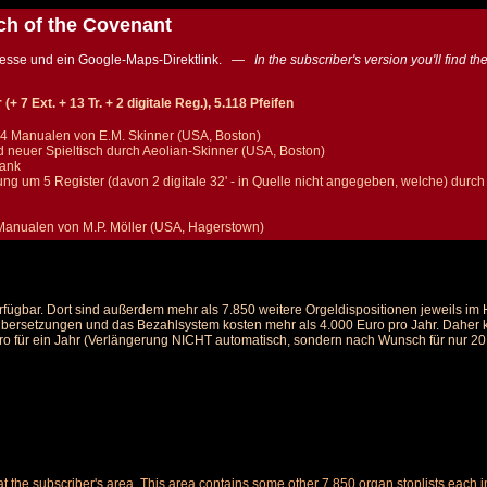
ch of the Covenant
Adresse und ein Google-Maps-Direktlink. —
In the subscriber's version you'll find 
 7 Ext. + 13 Tr. + 2 digitale Reg.), 5.118 Pfeifen
 4 Manualen von E.M. Skinner (USA, Boston)
neuer Spieltisch durch Aeolian-Skinner (USA, Boston)
Rank
ung um 5 Register (davon 2 digitale 32' - in Quelle nicht angegeben, welche) dur
 Manualen von M.P. Möller (USA, Hagerstown)
rfügbar. Dort sind außerdem mehr als 7.850 weitere Orgeldispositionen jeweils i
 Übersetzungen und das Bezahlsystem kosten mehr als 4.000 Euro pro Jahr. Daher ka
ro für ein Jahr (Verlängerung NICHT automatisch, sondern nach Wunsch für nur 20 E
le at the subscriber's area. This area contains some other 7,850 organ stoplists ea