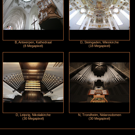
B, Antwerpen, Kathedraal
D, Steingaden, Wieskirche
(8 Megapixel)
(18 Megapixel)
D, Leipzig, Nikolaikirche
N, Trondheim, Nidarosdomen
(30 Megapixel)
(30 Megapixel)