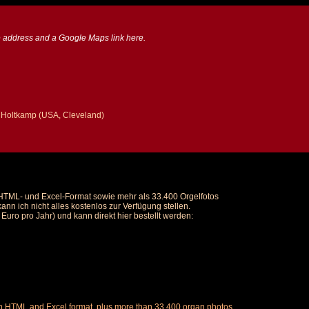
the address and a Google Maps link here.
ch Holtkamp (USA, Cleveland)
m HTML- und Excel-Format sowie mehr als 33.400 Orgelfotos
nn ich nicht alles kostenlos zur Verfügung stellen.
uro pro Jahr) und kann direkt hier bestellt werden:
ch in HTML and Excel format, plus more than 33,400 organ photos