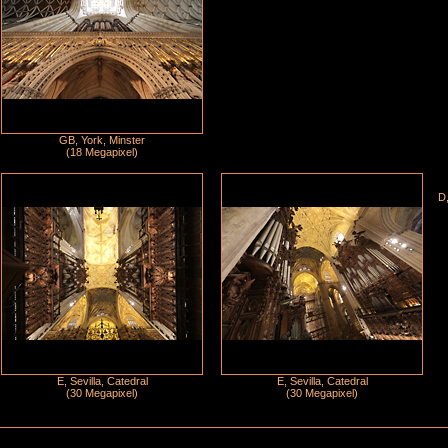
GB, York, Minster
(18 Megapixel)
D,
E, Sevilla, Catedral
E, Sevilla, Catedral
(30 Megapixel)
(30 Megapixel)