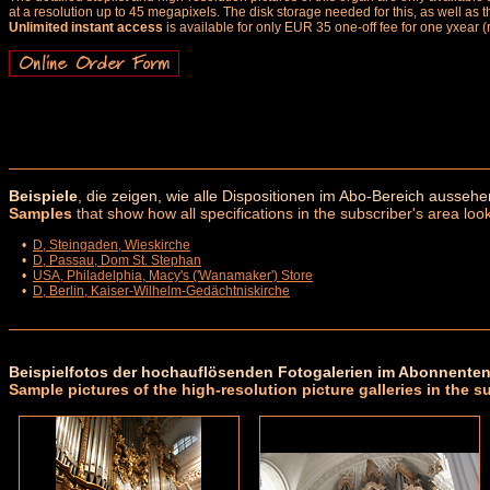
at a resolution up to 45 megapixels. The disk storage needed for this, as well as 
Unlimited instant access
is available for only EUR 35 one-off fee for one yxear (
Beispiele
, die zeigen, wie alle Dispositionen im Abo-Bereich aussehe
Samples
that show how all specifications in the subscriber's area look
•
D, Steingaden, Wieskirche
•
D, Passau, Dom St. Stephan
•
USA, Philadelphia, Macy's ('Wanamaker') Store
•
D, Berlin, Kaiser-Wilhelm-Gedächtniskirche
Beispielfotos der hochauflösenden Fotogalerien im Abonnenten
Sample pictures of the high-resolution picture galleries in the s