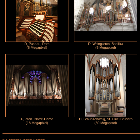
D, Passau, Dom
D, Weingarten, Basilika
(8 Megapixel)
(8 Megapixel)
F, Paris, Notre-Dame
D, Braunschweig, St. Ulrici Brüdern
(18 Megapixel)
(30 Megapixel)