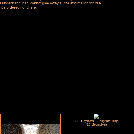
understand that I cannot give away all the information for free.
n be ordered right here:
ISL, Reykjavik, Hallgrimskirkja
(18 Megapixel)