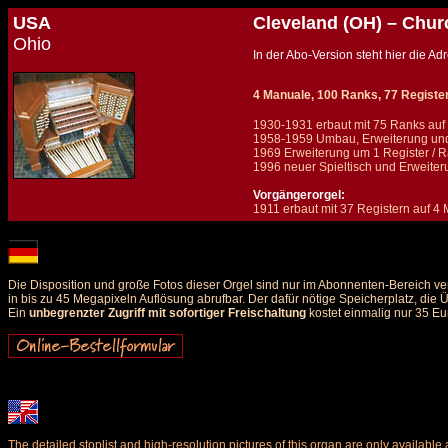
USA
Cleveland (OH) – Chur
Ohio
In der Abo-Version steht hier die 
4 Manuale, 100 Ranks, 77 Register (+
1930-1931 erbaut mit 75 Ranks auf
1958-1959 Umbau, Erweiterung und 
1969 Erweiterung um 1 Register / 
1996 neuer Spieltisch und Erweiter
Vorgängerorgel:
1911 erbaut mit 37 Registern auf 4
Details und Disposition der Orgel / specification and stoplist of this organ
Die Disposition und große Fotos dieser Orgel sind nur im Abonnenten-Bereich ve
in bis zu 45 Megapixeln Auflösung abrufbar. Der dafür nötige Speicherplatz, die
Ein
unbegrenzter Zugriff mit sofortiger Freischaltung
kostet einmalig nur 35 Eu
The detailed stoplist and high-resolution pictures of this organ are only availab