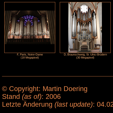
F, Paris, Notre-Dame
D, Braunschweig, St. Ulrici Brüdern
(18 Megapixel)
(30 Megapixel)
© Copyright: Martin Doering
Stand
(as of)
: 2006
Letzte Änderung
(last update)
: 04.0