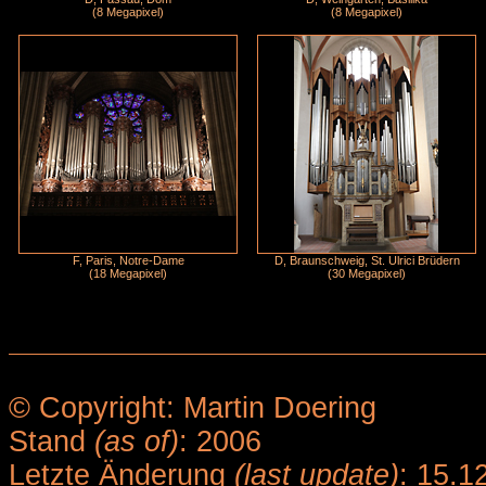
(8 Megapixel)
(8 Megapixel)
F, Paris, Notre-Dame
D, Braunschweig, St. Ulrici Brüdern
(18 Megapixel)
(30 Megapixel)
© Copyright: Martin Doering
Stand
(as of)
: 2006
Letzte Änderung
(last update)
: 15.1