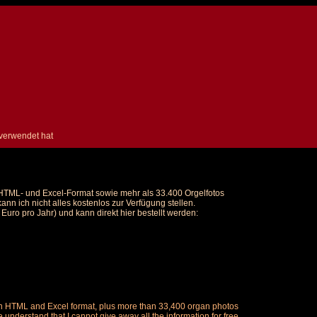
rverwendet hat
m HTML- und Excel-Format sowie mehr als 33.400 Orgelfotos
nn ich nicht alles kostenlos zur Verfügung stellen.
uro pro Jahr) und kann direkt hier bestellt werden:
ch in HTML and Excel format, plus more than 33,400 organ photos
understand that I cannot give away all the information for free.