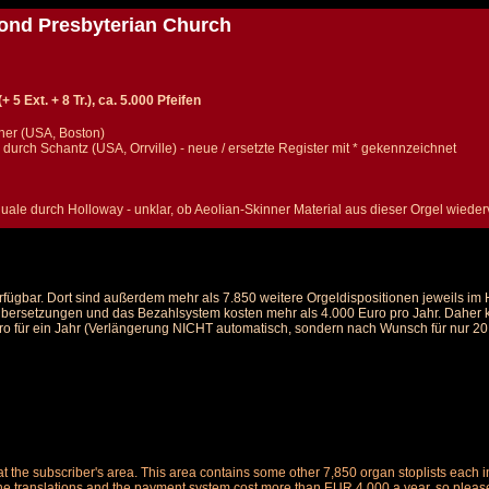
cond Presbyterian Church
5 Ext. + 8 Tr.), ca. 5.000 Pfeifen
ner (USA, Boston)
urch Schantz (USA, Orrville) - neue / ersetzte Register mit * gekennzeichnet
uale durch Holloway - unklar, ob Aeolian-Skinner Material aus dieser Orgel wiede
rfügbar. Dort sind außerdem mehr als 7.850 weitere Orgeldispositionen jeweils i
 Übersetzungen und das Bezahlsystem kosten mehr als 4.000 Euro pro Jahr. Daher ka
ro für ein Jahr (Verlängerung NICHT automatisch, sondern nach Wunsch für nur 20 E
le at the subscriber's area. This area contains some other 7,850 organ stoplists ea
the translations and the payment system cost more than EUR 4,000 a year, so please 