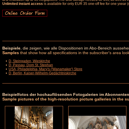
Unlimited instant access
is available for only EUR 35 one-off fee for one yxear (
Beispiele
, die zeigen, wie alle Dispositionen im Abo-Bereich aussehe
Samples
that show how all specifications in the subscriber's area look
•
D, Steingaden, Wieskirche
•
D, Passau, Dom St. Stephan
•
USA, Philadelphia, Macy's ('Wanamaker') Store
•
D, Berlin, Kaiser-Wilhelm-Gedächtniskirche
Beispielfotos der hochauflösenden Fotogalerien im Abonnenten
Sample pictures of the high-resolution picture galleries in the s