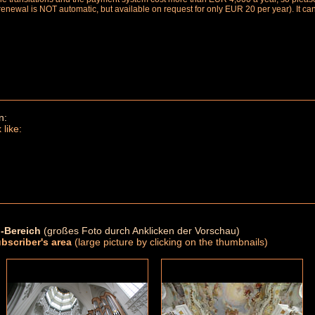
renewal is NOT automatic, but available on request for only EUR 20 per year). It ca
n:
 like:
-Bereich
(großes Foto durch Anklicken der Vorschau)
ubscriber's area
(large picture by clicking on the thumbnails)