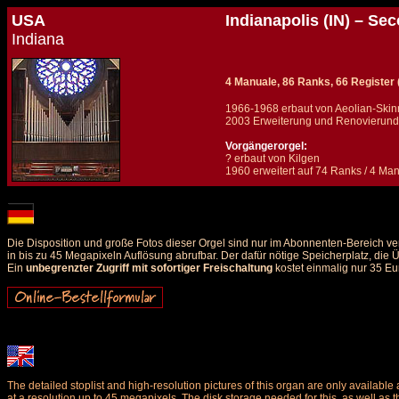
USA
Indianapolis (IN) – Se
Indiana
4 Manuale, 86 Ranks, 66 Register (+ 
1966-1968 erbaut von Aeolian-Skin
2003 Erweiterung und Renovierund d
Vorgängerorgel:
? erbaut von Kilgen
1960 erweitert auf 74 Ranks / 4 Man
Details und Disposition der Orgel / specification and stoplist of this organ
Die Disposition und große Fotos dieser Orgel sind nur im Abonnenten-Bereich ve
in bis zu 45 Megapixeln Auflösung abrufbar. Der dafür nötige Speicherplatz, die
Ein
unbegrenzter Zugriff mit sofortiger Freischaltung
kostet einmalig nur 35 Eu
The detailed stoplist and high-resolution pictures of this organ are only availab
at a resolution up to 45 megapixels. The disk storage needed for this, as well as 