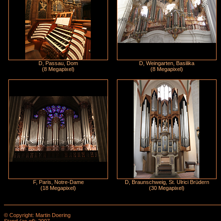
D, Passau, Dom
D, Weingarten, Basilika
(8 Megapixel)
(8 Megapixel)
F, Paris, Notre-Dame
D, Braunschweig, St. Ulrici Brüdern
(18 Megapixel)
(30 Megapixel)
© Copyright: Martin Doering