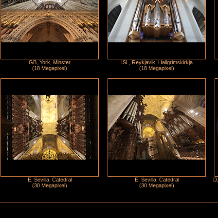
GB, York, Minster
ISL, Reykjavik, Hallgrimskirkja
(18 Megapixel)
(18 Megapixel)
E, Sevilla, Catedral
E, Sevilla, Catedral
D,
(30 Megapixel)
(30 Megapixel)