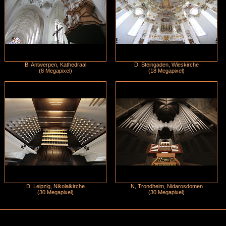
B, Antwerpen, Kathedraal
D, Steingaden, Wieskirche
(8 Megapixel)
(18 Megapixel)
D, Leipzig, Nikolaikirche
N, Trondheim, Nidarosdomen
(30 Megapixel)
(30 Megapixel)