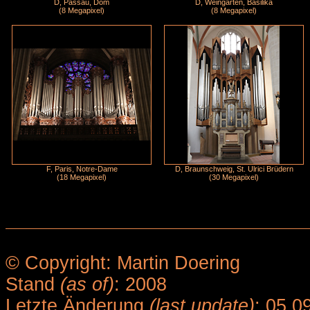
D, Passau, Dom
D, Weingarten, Basilika
(8 Megapixel)
(8 Megapixel)
F, Paris, Notre-Dame
D, Braunschweig, St. Ulrici Brüdern
(18 Megapixel)
(30 Megapixel)
© Copyright: Martin Doering
Stand
(as of)
: 2008
Letzte Änderung
(last update)
: 05.0