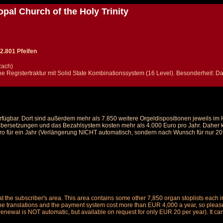
pal Church of the Holy Trinity
2.801 Pfeifen
zach)
che Registertraktur mit Solid State Kombinationssystem (16 Level). Besonderheit: D
rfügbar. Dort sind außerdem mehr als 7.850 weitere Orgeldispositionen jeweils i
 Übersetzungen und das Bezahlsystem kosten mehr als 4.000 Euro pro Jahr. Daher ka
ro für ein Jahr (Verlängerung NICHT automatisch, sondern nach Wunsch für nur 20 E
le at the subscriber's area. This area contains some other 7,850 organ stoplists ea
the translations and the payment system cost more than EUR 4,000 a year, so please 
renewal is NOT automatic, but available on request for only EUR 20 per year). It ca