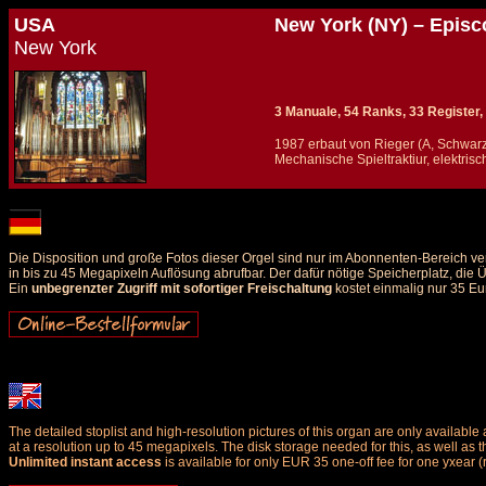
USA
New York (NY) – Episco
New York
3 Manuale, 54 Ranks, 33 Register, 
1987 erbaut von Rieger (A, Schwar
Mechanische Spieltraktiur, elektris
Details und Disposition der Orgel / specification and stoplist of this organ
Die Disposition und große Fotos dieser Orgel sind nur im Abonnenten-Bereich ve
in bis zu 45 Megapixeln Auflösung abrufbar. Der dafür nötige Speicherplatz, die
Ein
unbegrenzter Zugriff mit sofortiger Freischaltung
kostet einmalig nur 35 Eu
The detailed stoplist and high-resolution pictures of this organ are only availab
at a resolution up to 45 megapixels. The disk storage needed for this, as well as 
Unlimited instant access
is available for only EUR 35 one-off fee for one yxear (