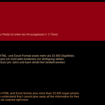
as Pedal ist unten bis AA ausgebaut (+ 3 Töne)
m HTML- und Excel-Format sowie mehr als 33.400 Orgelfotos
nn ich nicht alles kostenlos zur Verfügung stellen.
uro pro Jahr) und kann direkt hier bestellt werden:
ch in HTML and Excel format, plus more than 33,400 organ photos
understand that I cannot give away all the information for free.
n be ordered right here: