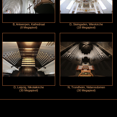
B, Antwerpen, Kathedraal
D, Steingaden, Wieskirche
(8 Megapixel)
(18 Megapixel)
D, Leipzig, Nikolaikirche
N, Trondheim, Nidarosdomen
(30 Megapixel)
(30 Megapixel)