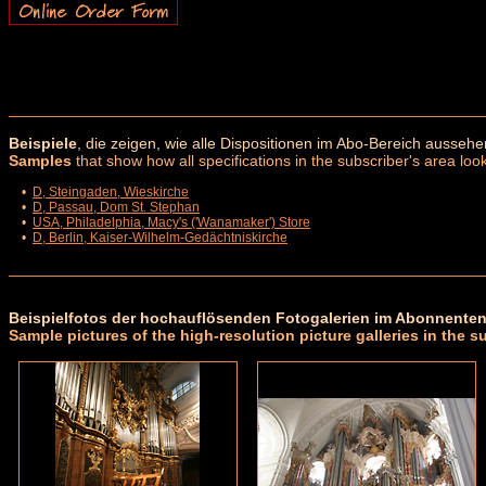
Beispiele
, die zeigen, wie alle Dispositionen im Abo-Bereich aussehe
Samples
that show how all specifications in the subscriber's area look
•
D, Steingaden, Wieskirche
•
D, Passau, Dom St. Stephan
•
USA, Philadelphia, Macy's ('Wanamaker') Store
•
D, Berlin, Kaiser-Wilhelm-Gedächtniskirche
Beispielfotos der hochauflösenden Fotogalerien im Abonnenten
Sample pictures of the high-resolution picture galleries in the s