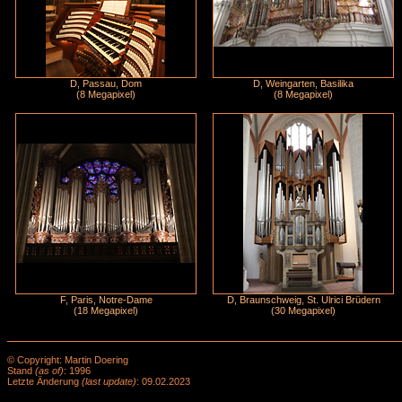
D, Passau, Dom
D, Weingarten, Basilika
(8 Megapixel)
(8 Megapixel)
F, Paris, Notre-Dame
D, Braunschweig, St. Ulrici Brüdern
(18 Megapixel)
(30 Megapixel)
© Copyright: Martin Doering
Stand
(as of)
: 1996
Letzte Änderung
(last update)
: 09.02.2023