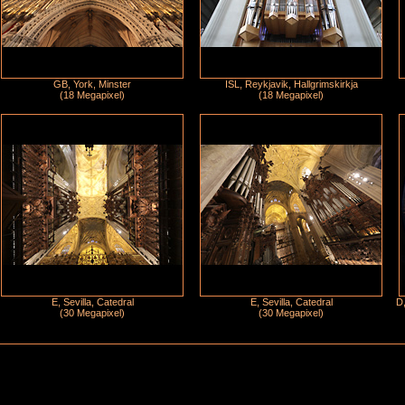
GB, York, Minster
ISL, Reykjavik, Hallgrimskirkja
(18 Megapixel)
(18 Megapixel)
E, Sevilla, Catedral
E, Sevilla, Catedral
D,
(30 Megapixel)
(30 Megapixel)