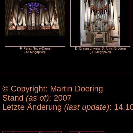
F, Paris, Notre-Dame
D, Braunschweig, St. Ulrici Brüdern
(18 Megapixel)
(30 Megapixel)
© Copyright: Martin Doering
Stand
(as of)
: 2007
Letzte Änderung
(last update)
: 14.1