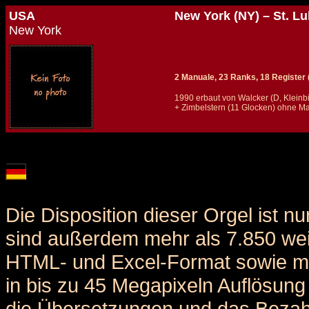
USA
New York (NY) – St. L
New York
2 Manuale, 23 Ranks, 18 Register (+
1990 erbaut von Walcker (D, Kleinbi
+ Zimbelstern (11 Glocken) ohne 
Details und Disposition der Orgel / specification and stoplist of this organ
Die Disposition dieser Orgel ist n
sind außerdem mehr als 7.850 weit
HTML- und Excel-Format sowie me
in bis zu 45 Megapixeln Auflösung 
die Übersetzungen und das Bezah