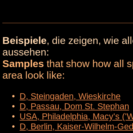
Beispiele
, die zeigen, wie a
aussehen:
Samples
that show how all sp
area look like:
•
D, Steingaden, Wieskirche
•
D, Passau, Dom St. Stephan
•
USA, Philadelphia, Macy's ('
•
D, Berlin, Kaiser-Wilhelm-Ge