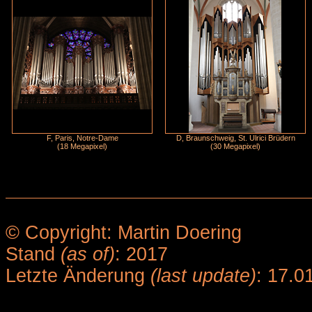
F, Paris, Notre-Dame
D, Braunschweig, St. Ulrici Brüdern
(18 Megapixel)
(30 Megapixel)
© Copyright: Martin Doering
Stand
(as of)
: 2017
Letzte Änderung
(last update)
: 17.0