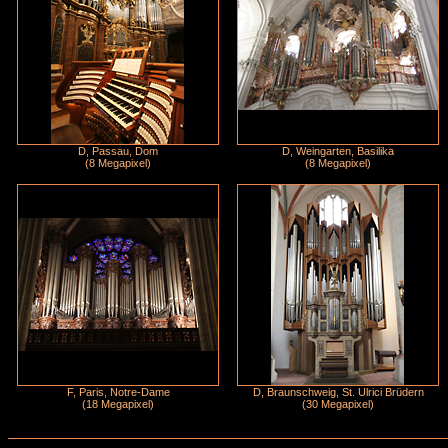
D, Passau, Dom
D, Weingarten, Basilika
(8 Megapixel)
(8 Megapixel)
F, Paris, Notre-Dame
D, Braunschweig, St. Ulrici Brüdern
(18 Megapixel)
(30 Megapixel)