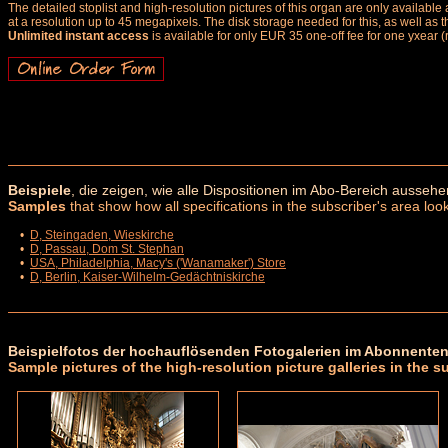
The detailed stoplist and high-resolution pictures of this organ are only availab
at a resolution up to 45 megapixels. The disk storage needed for this, as well as 
Unlimited instant access
is available for only EUR 35 one-off fee for one yxear (
Beispiele
, die zeigen, wie alle Dispositionen im Abo-Bereich aussehe
Samples
that show how all specifications in the subscriber's area look
•
D, Steingaden, Wieskirche
•
D, Passau, Dom St. Stephan
•
USA, Philadelphia, Macy's ('Wanamaker') Store
•
D, Berlin, Kaiser-Wilhelm-Gedächtniskirche
Beispielfotos der hochauflösenden Fotogalerien im Abonnenten
Sample pictures of the high-resolution picture galleries in the s