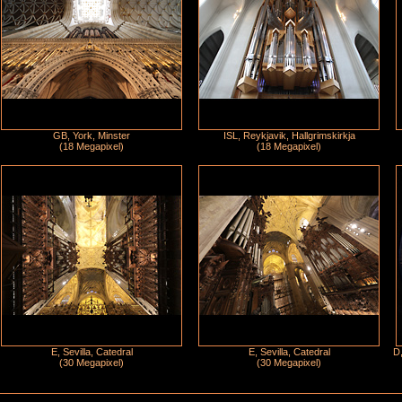
GB, York, Minster
ISL, Reykjavik, Hallgrimskirkja
(18 Megapixel)
(18 Megapixel)
E, Sevilla, Catedral
E, Sevilla, Catedral
D,
(30 Megapixel)
(30 Megapixel)