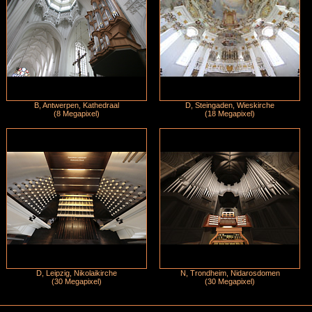
B, Antwerpen, Kathedraal
D, Steingaden, Wieskirche
(8 Megapixel)
(18 Megapixel)
D, Leipzig, Nikolaikirche
N, Trondheim, Nidarosdomen
(30 Megapixel)
(30 Megapixel)