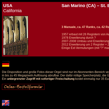
USA
San Marino (CA) – St.
California
3 Manuale, ca. 47 Ranks, ca. 42 Reg
1957 erbaut mit 26 Registern von A
1978 Erweiterung durch ?
2007-2008 Umbau und Erweiterung d
2012 Erweiterung um 2 Register + 
Einige Ext-Vermutungen (mit "?" mar
Details und Disposition der Orgel / specification and stoplist of this organ
Die Disposition und große Fotos dieser Orgel sind nur im Abonnenten-Bereich ve
in bis zu 45 Megapixeln Auflösung abrufbar. Der dafür nötige Speicherplatz, die
Ein
unbegrenzter Zugriff mit sofortiger Freischaltung
kostet einmalig nur 35 Eu