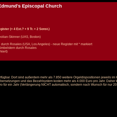
 Edmund's Episcopal Church
ister (+ 4 Ext.? + 9 Tr. + 2 Sonst.)
eolian-Skinner (UAS, Boston)
urch Rosales (USA, Los Angeles) - neue Register mit * markiert
Zimbelstern durch Rosales
kiert)
rfügbar. Dort sind außerdem mehr als 7.850 weitere Orgeldispositionen jeweils i
 Übersetzungen und das Bezahlsystem kosten mehr als 4.000 Euro pro Jahr. Daher ka
ro für ein Jahr (Verlängerung NICHT automatisch, sondern nach Wunsch für nur 20 E