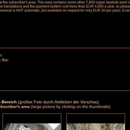
le at the subscriber's area. This area contains some other 7,850 organ stoplists ea
the translations and the payment system cost more than EUR 4,000 a year, so please 
renewal is NOT automatic, but available on request for only EUR 20 per year). It ca
n:
 like:
-Bereich
(großes Foto durch Anklicken der Vorschau)
ubscriber's area
(large picture by clicking on the thumbnails)