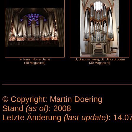
F, Paris, Notre-Dame
D, Braunschweig, St. Ulrici Brüdern
(18 Megapixel)
(30 Megapixel)
© Copyright: Martin Doering
Stand
(as of)
: 2008
Letzte Änderung
(last update)
: 14.0