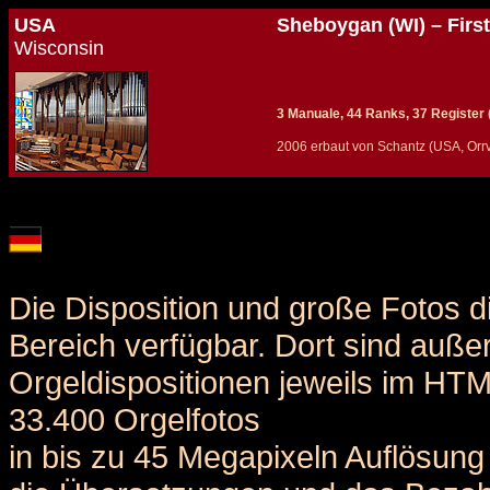
USA
Sheboygan (WI) – Firs
Wisconsin
3 Manuale, 44 Ranks, 37 Register (+
2006 erbaut von Schantz (USA, Orrvi
Details und Disposition der Orgel / specification and stoplist of this organ
Die Disposition und große Fotos d
Bereich verfügbar. Dort sind auße
Orgeldispositionen jeweils im HT
33.400 Orgelfotos
in bis zu 45 Megapixeln Auflösung 