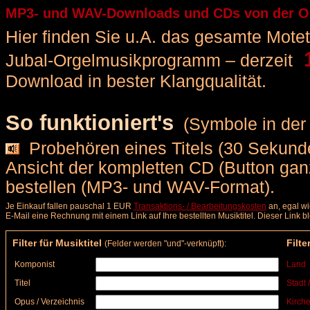
MP3- und WAV-Downloads und CDs von der Org
Hier finden Sie u.A. das gesamte Motette
1
Jubal-Orgelmusikprogramm – derzeit
Download in bester Klangqualität.
So funktioniert's
(Symbole in der 
Probehören eines Titels (30 Sekunde
Ansicht der kompletten CD (Button ga
bestellen (MP3- und WAV-Format).
Je Einkauf fallen pauschal 1 EUR
Transaktions- / Bearbeitungskosten
an, egal wi
E-Mail eine Rechnung mit einem Link auf Ihre bestellten Musiktitel. Dieser Link 
Filter für Musiktitel
Filte
(Felder werden "und"-verknüpft):
Komponist
Land
Titel
Stadt 
Opus / Verzeichnis
Kirche