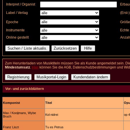
Interpret / Organist
Erbau
Label / Verlag
(Erst-
Epoche
Größe
Instrumente
Echte 
Online gestellt
Anzah
Zum Herunterladen von Musiktiteln müssen Sie als Kunde angemeldet sein. Die
Mindestumsatz
.
Hier
können Sie die AGB, Datenschutzbestimmungen und Wider
Vor- und zurückblättern
Komponist
Titel
Opus
Max / Kooijmans, Wybe
Kol nidrei
op 
Bruch
Franz Liszt
Tu es Petrus