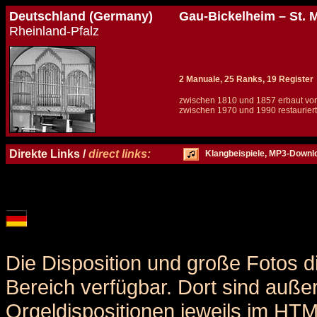
Deutschland (Germany)
Gau-Bickelheim – St. M
Rheinland-Pfalz
2 Manuale, 25 Ranks, 19 Register
zwischen 1810 und 1857 erbaut vo
zwischen 1970 und 1990 restauriert
Details und Disposition der Orgel / specification and stoplist of this organ
Direkte Links /
direct links:
Klangbeispiele, MP3-Downl
Die Disposition und große Fotos d
Bereich verfügbar. Dort sind auße
Orgeldispositionen jeweils im HT