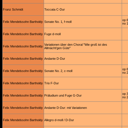
Franz Schmidt
Toccata C-Dur
op 
Felix Mendelssohn Bartholdy
Sonate No. 1, f-moll
no 
Felix Mendelssohn Bartholdy
Fuge d-moll
Variationen über den Choral "Wie groß ist des
Felix Mendelssohn Bartholdy
Allmächt'gen Güte"
Felix Mendelssohn Bartholdy
Andante D-Dur
op 
Felix Mendelssohn Bartholdy
Sonate No. 2, c-moll
no 
Felix Mendelssohn Bartholdy
Trio F-Dur
op 
Felix Mendelssohn Bartholdy
Präludium und Fuge G-Dur
no 
Felix Mendelssohn Bartholdy
Andante D-Dur: mit Variationen
Felix Mendelssohn Bartholdy
Allegro d-moll / D-Dur