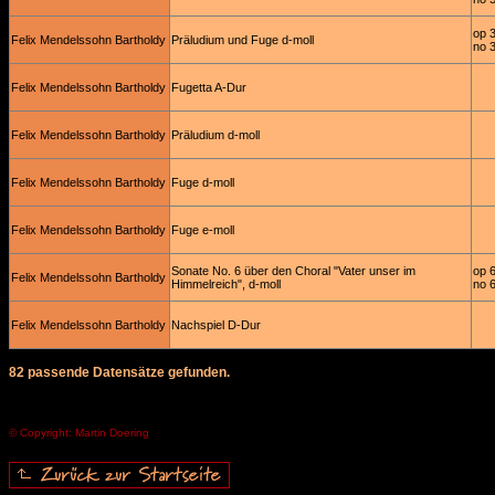
op 
Felix Mendelssohn Bartholdy
Präludium und Fuge d-moll
no 
Felix Mendelssohn Bartholdy
Fugetta A-Dur
Felix Mendelssohn Bartholdy
Präludium d-moll
Felix Mendelssohn Bartholdy
Fuge d-moll
Felix Mendelssohn Bartholdy
Fuge e-moll
Sonate No. 6 über den Choral "Vater unser im
op 
Felix Mendelssohn Bartholdy
Himmelreich", d-moll
no 
Felix Mendelssohn Bartholdy
Nachspiel D-Dur
82 passende Datensätze gefunden.
© Copyright: Martin Doering