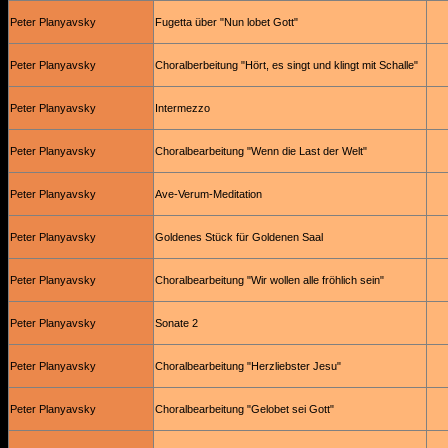
Peter Planyavsky
Fugetta über "Nun lobet Gott"
Peter Planyavsky
Choralberbeitung "Hört, es singt und klingt mit Schalle"
Peter Planyavsky
Intermezzo
Peter Planyavsky
Choralbearbeitung "Wenn die Last der Welt"
Peter Planyavsky
Ave-Verum-Meditation
Peter Planyavsky
Goldenes Stück für Goldenen Saal
Peter Planyavsky
Choralbearbeitung "Wir wollen alle fröhlich sein"
Peter Planyavsky
Sonate 2
Peter Planyavsky
Choralbearbeitung "Herzliebster Jesu"
Peter Planyavsky
Choralbearbeitung "Gelobet sei Gott"