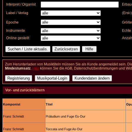
Interpret / Organist
Erbau
Label / Verlag
(Erst-
Epoche
Größe
Instrumente
Echte 
Online gestellt
Anzah
Zum Herunterladen von Musiktiteln müssen Sie als Kunde angemeldet sein. Die
Mindestumsatz
.
Hier
können Sie die AGB, Datenschutzbestimmungen und Wider
Vor- und zurückblättern
Komponist
Titel
Opu
Franz Schmidt
Präludium und Fuge Es-Dur
Franz Schmidt
Toccata und Fuge As-Dur