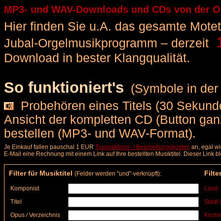
MP3- und WAV-Downloads und CDs von der Orge
Hier finden Sie u.A. das gesamte Motette
1
Jubal-Orgelmusikprogramm – derzeit
Download in bester Klangqualität.
So funktioniert's
(Symbole in der 
Probehören eines Titels (30 Sekunde
Ansicht der kompletten CD (Button ga
bestellen (MP3- und WAV-Format).
Je Einkauf fallen pauschal 1 EUR
Transaktions- / Bearbeitungskosten
an, egal wi
E-Mail eine Rechnung mit einem Link auf Ihre bestellten Musiktitel. Dieser Link 
Filter für Musiktitel
Filte
(Felder werden "und"-verknüpft):
Komponist
Land
Titel
Stadt 
Opus / Verzeichnis
Kirche