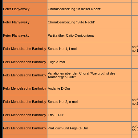
Peter Planyavsky
Choralbearbeitung "In dieser Nacht"
Peter Planyavsky
Choralbearbeitung "Stille Nacht"
Peter Planyavsky
Partita über Catio Oenipontana
op 
Felix Mendelssohn Bartholdy
Sonate No. 1, f-moll
no 
Felix Mendelssohn Bartholdy
Fuge d-moll
Variationen über den Choral "Wie groß ist des
Felix Mendelssohn Bartholdy
Allmächt'gen Güte"
Felix Mendelssohn Bartholdy
Andante D-Dur
op 
Felix Mendelssohn Bartholdy
Sonate No. 2, c-moll
no 
Felix Mendelssohn Bartholdy
Trio F-Dur
op 
Felix Mendelssohn Bartholdy
Präludium und Fuge G-Dur
no 