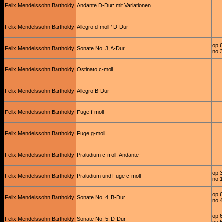
Felix Mendelssohn Bartholdy
Andante D-Dur: mit Variationen
Felix Mendelssohn Bartholdy
Allegro d-moll / D-Dur
op 
Felix Mendelssohn Bartholdy
Sonate No. 3, A-Dur
no 
Felix Mendelssohn Bartholdy
Ostinato c-moll
Felix Mendelssohn Bartholdy
Allegro B-Dur
Felix Mendelssohn Bartholdy
Fuge f-moll
Felix Mendelssohn Bartholdy
Fuge g-moll
Felix Mendelssohn Bartholdy
Präludium c-moll: Andante
op 
Felix Mendelssohn Bartholdy
Präludium und Fuge c-moll
no 
op 
Felix Mendelssohn Bartholdy
Sonate No. 4, B-Dur
no 
op 
Felix Mendelssohn Bartholdy
Sonate No. 5, D-Dur
no 