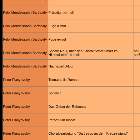
Felix Mendelssohn Bartholdy
Präludium d-moll
Felix Mendelssohn Bartholdy
Fuge d-moll
Felix Mendelssohn Bartholdy
Fuge e-moll
Sonate No. 6 über den Choral "Vater unser im
op 
Felix Mendelssohn Bartholdy
Himmelreich", d-moll
no 
Felix Mendelssohn Bartholdy
Nachspiel D-Dur
Peter Planyavsky
Toccata alla Rumba
Peter Planyavsky
Sonate 1
Peter Planyavsky
Das Gebet der Rebecca
Peter Planyavsky
Perpetuum mobile
Peter Planyavsky
Choralbearbeitung "Da Jesus an dem Kreuze stund"