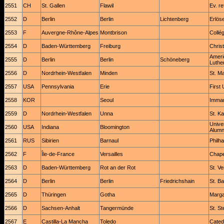
2551
CH
St. Gallen
Flawil
Ev. re
2552
D
Berlin
Berlin
Lichtenberg
Erlös
2553
F
Auvergne-Rhône-Alpes
Montbrison
Collé
2554
D
Baden-Württemberg
Freiburg
Chris
Ameri
2555
D
Berlin
Berlin
Schöneberg
Luthe
2556
D
Nordrhein-Westfalen
Minden
St. Ma
2557
USA
Pennsylvania
Erie
First
2558
KOR
Seoul
Imman
2559
D
Nordrhein-Westfalen
Unna
St. Ka
Unive
2560
USA
Indiana
Bloomington
Alumni
2561
RUS
Sibirien
Barnaul
Philh
2562
F
Île-de-France
Versailles
Chape
2563
D
Baden-Württemberg
Rot an der Rot
St. V
2564
D
Berlin
Berlin
Friedrichshain
St. B
2565
D
Thüringen
Gotha
Marga
2566
D
Sachsen-Anhalt
Tangermünde
St. S
2567
E
Castilla-La Mancha
Toledo
Catedr