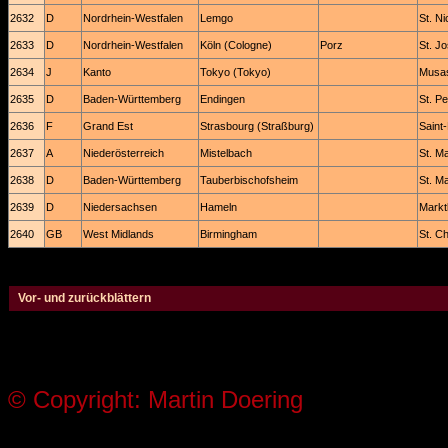
2632
D
Nordrhein-Westfalen
Lemgo
St. Ni
2633
D
Nordrhein-Westfalen
Köln (Cologne)
Porz
St. Jo
2634
J
Kanto
Tokyo (Tokyo)
Musas
2635
D
Baden-Württemberg
Endingen
St. Pe
2636
F
Grand Est
Strasbourg (Straßburg)
Saint-
2637
A
Niederösterreich
Mistelbach
St. Ma
2638
D
Baden-Württemberg
Tauberbischofsheim
St. Ma
2639
D
Niedersachsen
Hameln
Marktk
2640
GB
West Midlands
Birmingham
St. C
Vor- und zurückblättern
© Copyright: Martin Doering