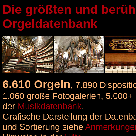
Die größten und berüh
Orgeldatenbank
6.610 Orgeln
, 7.890 Dispositi
1.060 große Fotogalerien, 5.000+ 
der
Musikdatenbank
.
Grafische Darstellung der Datenb
und Sortierung
siehe
Anmerkunge