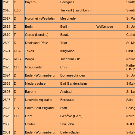
2615
D
Bayern
Beilngries
Stadt
2616
UZB
Taškent (Taschkent)
Staat
2617
D
Nordrhein-Westfalen
Meschede
St. W
2618
D
Berlin
Berlin
Weißensee
St. Jo
2619
F
Corse (Korsika)
Bastia
Cathé
2620
D
Rheinland-Pfalz
Trier
St. Ma
2621
USA
Texas
Kingwood
First
2622
RUS
Wolga
Joschkar-Ola
Natio
Kathe
2623
CH
Graubünden
Chur
(Haup
2624
D
Baden-Württemberg
Donaueschingen
St. J
2625
D
Niedersachsen
Bad Gandersheim
Stifts
2626
D
Bayern
Ansbach
St. L
2627
F
Nouvelle-Aquitaine
Bordeaux
Saint
2628
GB
South East England
Eton
Colle
2629
CH
Genf
Genève (Genf)
Notr
2630
J
Chubu
Shizuoka
AOI C
2631
D
Baden-Württemberg
Baden-Baden
Stifts