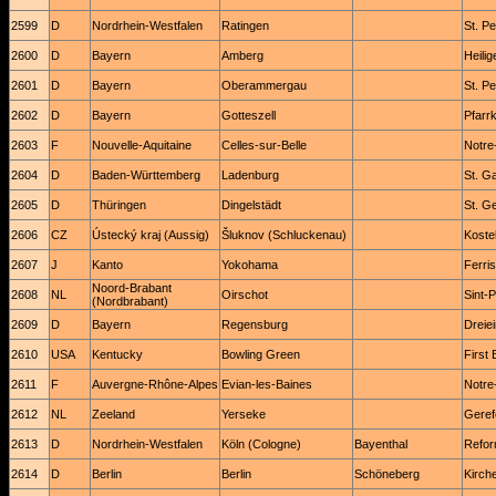
2599
D
Nordrhein-Westfalen
Ratingen
St. Pe
2600
D
Bayern
Amberg
Heilig
2601
D
Bayern
Oberammergau
St. Pe
2602
D
Bayern
Gotteszell
Pfarr
2603
F
Nouvelle-Aquitaine
Celles-sur-Belle
Notr
2604
D
Baden-Württemberg
Ladenburg
St. Ga
2605
D
Thüringen
Dingelstädt
St. G
2606
CZ
Ústecký kraj (Aussig)
Šluknov (Schluckenau)
Koste
2607
J
Kanto
Yokohama
Ferri
Noord-Brabant
2608
NL
Oirschot
Sint-
(Nordbrabant)
2609
D
Bayern
Regensburg
Dreiei
2610
USA
Kentucky
Bowling Green
First
2611
F
Auvergne-Rhône-Alpes
Evian-les-Baines
Notre
2612
NL
Zeeland
Yerseke
Gere
2613
D
Nordrhein-Westfalen
Köln (Cologne)
Bayenthal
Refor
2614
D
Berlin
Berlin
Schöneberg
Kirch