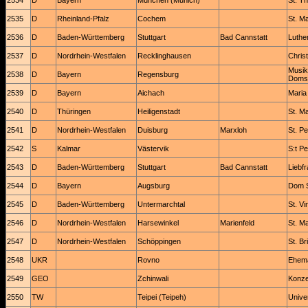
2534
D
Bayern
München (Munich)
St. T
2535
D
Rheinland-Pfalz
Cochem
St. Ma
2536
D
Baden-Württemberg
Stuttgart
Bad Cannstatt
Luthe
2537
D
Nordrhein-Westfalen
Recklinghausen
Chris
Musik
2538
D
Bayern
Regensburg
Domsp
2539
D
Bayern
Aichach
Maria
2540
D
Thüringen
Heiligenstadt
St. M
2541
D
Nordrhein-Westfalen
Duisburg
Marxloh
St. Pe
2542
S
Kalmar
Västervik
S:t P
2543
D
Baden-Württemberg
Stuttgart
Bad Cannstatt
Liebf
2544
D
Bayern
Augsburg
Dom S
2545
D
Baden-Württemberg
Untermarchtal
St. V
2546
D
Nordrhein-Westfalen
Harsewinkel
Marienfeld
St. M
2547
D
Nordrhein-Westfalen
Schöppingen
St. Br
2548
UKR
Rovno
Ehema
2549
GEO
Zchinwali
Konze
2550
TW
Teipei (Teipeh)
Univer