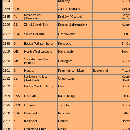
2583
IRL
Kilkenny
St. C
2584
CRO
Zagreb (Agram)
Jesui
Malopolskie
Bazyl
2585
PL
Kraków (Krakau)
(Kleinpolen)
Jezus
2586
CZ
Zlínský kraj (Zlin)
Kromeríž (Kremsier)
Kostel
2587
USA
South Carolina
Greenwood
First
2588
D
Baden-Württemberg
Konstanz
St. G
2589
GB
North West England
Manchester
Town 
Yorkshire and the
2590
GB
Harrogate
St. P
Humber
2591
D
Hessen
Frankfurt am Main
Bockenheim
Fraue
Karlovarský kraj
Koste
2592
CZ
Cheb (Eger)
(Karlsbad)
Nikola
2593
D
Baden-Württemberg
Ulm
St. G
2594
USA
Louisiana
Baton Rouge
First
2595
CAN
Ontario
Toronto
St. Ba
2596
USA
Minnesota
Roseville
Luthe
2597
N
Innlandet
Hamar
Domk
2598
D
Rheinland-Pfalz
Mainz
St. S