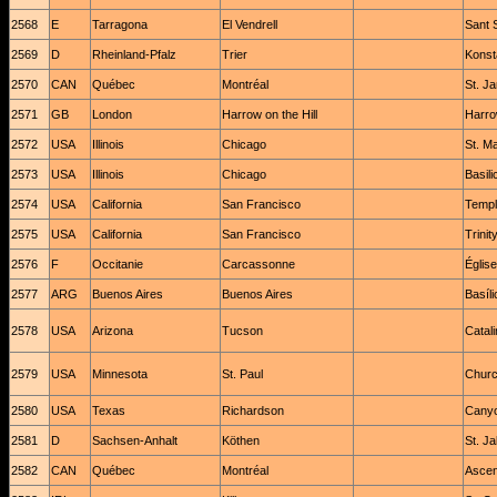
2568
E
Tarragona
El Vendrell
Sant 
2569
D
Rheinland-Pfalz
Trier
Konst
2570
CAN
Québec
Montréal
St. J
2571
GB
London
Harrow on the Hill
Harro
2572
USA
Illinois
Chicago
St. M
2573
USA
Illinois
Chicago
Basil
2574
USA
California
San Francisco
Temple
2575
USA
California
San Francisco
Trini
2576
F
Occitanie
Carcassonne
Église
2577
ARG
Buenos Aires
Buenos Aires
Basíl
2578
USA
Arizona
Tucson
Catal
2579
USA
Minnesota
St. Paul
Churc
2580
USA
Texas
Richardson
Canyo
2581
D
Sachsen-Anhalt
Köthen
St. J
2582
CAN
Québec
Montréal
Ascen