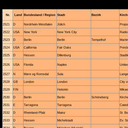
Nr.
Land
Bundesland / Region
Stadt
Bezirk
Kirch
2521
D
Nordrhein-Westfalen
Jülich
Props
2522
USA
New York
New York City
Radio
2523
D
Berlin
Berlin
Tempelhof
Marti
2524
USA
California
Fair Oaks
Presb
2525
D
Hessen
Dillenburg
Stadt
2526
USA
Florida
Naples
Unite
2527
N
Møre og Romsdal
Sula
Lange
2528
GB
London
London
City 
2529
FIN
Helsinki
Mikae
2530
D
Berlin
Berlin
Schöneberg
Kirch
2531
E
Tarragona
Tarragona
Cated
2532
D
Rheinland-Pfalz
Mainz
St. Bo
2533
D
Hessen
Michelstadt
Ev. S