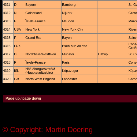
4311
D
Bayern
Bamberg
St. G
4312
NL
Gelderland
Nijkerk
Grote
4313
F
Île-de-France
Meudon
Marce
4314
USA
New York
New York City
River
4315
F
Grand Est
Bayon
Saint
Conse
4316
LUX
Esch-sur-Alzette
Groß
4317
D
Nordrhein-Westfalen
Münster
Hiltrup
St. C
4318
F
Île-de-France
Paris
Conse
Höfuðborgarsvæðið
4319
ISL
Kópavogur
Kópav
(Hauptstadtgebiet)
4320
GB
North West England
Lancaster
Cathe
Page up / page down
© Copyright: Martin Doering