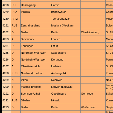
4278
CHI
Heilongjiang
Harbin
Conce
4279
USA
Virginia
Bridgewater
Churc
4280
ARM
Tscharencavan
Musik
4281
RUS
Zentralrussland
Moskva (Moskau)
Bolsc
4282
D
Berlin
Berlin
Charlottenburg
St. A
4283
A
Steiermark
Leoben
Mari
4284
D
Thüringen
Erfurt
St. C
4285
D
Nordrhein-Westfalen
Sassenberg
St. J
4286
D
Nordrhein-Westfalen
Dortmund
Paulu
4287
A
Oberösterreich
Hallstatt
St. Ki
4288
RUS
Nordwestrussland
Archangelsk
Konze
4289
N
Viken
Nesbyen
Nes K
Lemme
4290
B
Vlaams-Brabant
Leuven (Louvain)
Arts 
4291
D
Sachsen-Anhalt
Quedlinburg
Gernrode
Stift
4292
RUS
Sibirien
Irkutsk
Konze
4293
D
Berlin
Berlin
Weißensee
Steph
Schlo