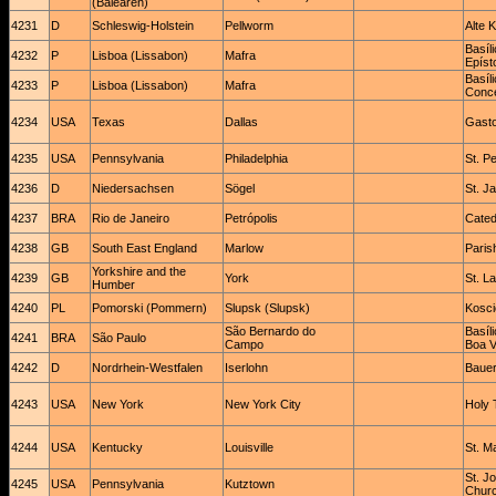
(Balearen)
4231
D
Schleswig-Holstein
Pellworm
Alte 
Basíl
4232
P
Lisboa (Lissabon)
Mafra
Epísto
Basíl
4233
P
Lisboa (Lissabon)
Mafra
Conc
4234
USA
Texas
Dallas
Gasto
4235
USA
Pennsylvania
Philadelphia
St. P
4236
D
Niedersachsen
Sögel
St. J
4237
BRA
Rio de Janeiro
Petrópolis
Cated
4238
GB
South East England
Marlow
Paris
Yorkshire and the
4239
GB
York
St. L
Humber
4240
PL
Pomorski (Pommern)
Slupsk (Slupsk)
Kosci
São Bernardo do
Basíl
4241
BRA
São Paulo
Campo
Boa 
4242
D
Nordrhein-Westfalen
Iserlohn
Bauer
4243
USA
New York
New York City
Holy 
4244
USA
Kentucky
Louisville
St. M
St. J
4245
USA
Pennsylvania
Kutztown
Chur