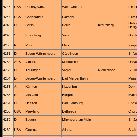
4246
USA
Pennsylvania
West Chester
First
4247
USA
Connecticut
Fairfield
First
Heili
4248
D
Berlin
Berlin
Kreuzberg
Heili
4249
S
Kronoberg
Växjö
Domky
4250
P
Porto
Maia
Igrej
4251
D
Baden-Württemberg
Gärtringen
St. Ve
4252
AUS
Victoria
Melbourne
Univer
4253
D
Thüringen
Vogtei
Niederdorla
St. J
4254
D
Baden-Württemberg
Bad Mergentheim
Münst
4255
A
Kärnten
Klagenfurt
Dom S
4256
N
Vestland
Bergen
Maria
4257
D
Hessen
Bad Homburg
Erlös
4258
USA
Maryland
Bethesda
Churc
4259
D
Bayern
Miltenberg am Main
St. J
4260
USA
Georgia
Atlanta
Shall