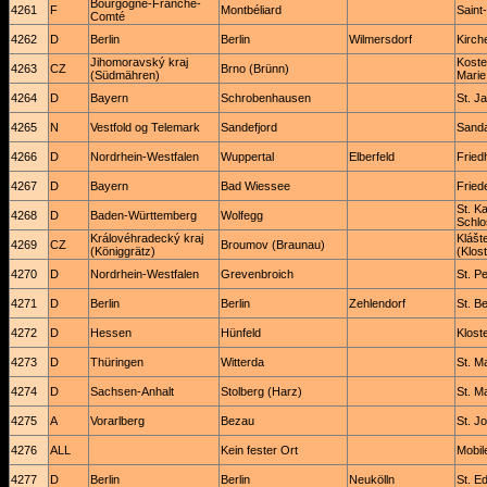
Bourgogne-Franche-
4261
F
Montbéliard
Saint
Comté
4262
D
Berlin
Berlin
Wilmersdorf
Kirch
Jihomoravský kraj
Koste
4263
CZ
Brno (Brünn)
(Südmähren)
Marie
4264
D
Bayern
Schrobenhausen
St. J
4265
N
Vestfold og Telemark
Sandefjord
Sanda
4266
D
Nordrhein-Westfalen
Wuppertal
Elberfeld
Fried
4267
D
Bayern
Bad Wiessee
Fried
St. K
4268
D
Baden-Württemberg
Wolfegg
Schlo
Královéhradecký kraj
Klášt
4269
CZ
Broumov (Braunau)
(Königgrätz)
(Klost
4270
D
Nordrhein-Westfalen
Grevenbroich
St. P
4271
D
Berlin
Berlin
Zehlendorf
St. B
4272
D
Hessen
Hünfeld
Kloste
4273
D
Thüringen
Witterda
St. Ma
4274
D
Sachsen-Anhalt
Stolberg (Harz)
St. Ma
4275
A
Vorarlberg
Bezau
St. J
4276
ALL
Kein fester Ort
Mobil
4277
D
Berlin
Berlin
Neukölln
St. E