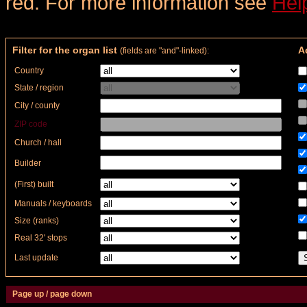
red. For more information see
Hel
Filter for the organ list
Ad
(fields are "and"-linked):
Country
State / region
City / county
ZIP code
Church / hall
Builder
(First) built
Manuals / keyboards
Size (ranks)
Real 32' stops
Last update
Page up / page down