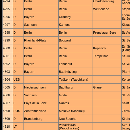
4294
D
Berlin
Berlin
Charlottenburg
Kapel
4295
D
Berlin
Berlin
Weißensee
Steph
ehem.
4296
D
Bayern
Ursberg
St. J
4297
D
Sachsen
Kamenz
Klost
4298
D
Berlin
Berlin
Prenzlauer Berg
St. A
4299
D
Rheinland-Pfalz
Boppard
St. S
Ev. S
4300
D
Berlin
Berlin
Köpenick
(Haup
4301
D
Berlin
Berlin
Tempelhof
St. J
4302
D
Bayern
Landshut
St. W
4303
D
Bayern
Bad Kötzting
Pfarr
4304
UZB
Taškent (Taschkent)
Konze
4305
D
Niedersachsen
Bad Iburg
Glane
St. J
4306
D
Sachsen
Göda
St. P
4307
F
Pays de la Loire
Nantes
Saint
4308
RUS
Zentralrussland
Moskva (Moskau)
Zentra
4309
D
Brandenburg
Neu Zauche
Kirch
Vabalninkas
Švc. 
4310
LT
(Wobolnicken)
bažny