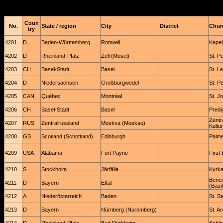
Coun
No.
State / region
City
District
Churc
try
4201
D
Baden-Württemberg
Rottweil
Kapel
4202
D
Rheinland-Pfalz
Zell (Mosel)
St. P
4203
CH
Basel-Stadt
Basel
St. L
4204
D
Niedersachsen
Großburgwedel
St. Pe
4205
CAN
Québec
Montréal
St. J
4206
CH
Basel-Stadt
Basel
Predi
Zentr
4207
RUS
Zentralrussland
Moskva (Moskau)
Kultu
4208
GB
Scotland (Schottland)
Edinburgh
Palme
4209
USA
Alabama
Fort Payne
First
4210
S
Stockholm
Järfälla
Kyrk
Bened
4211
D
Bayern
Ettal
(Basil
4212
A
Niederösterreich
Baden
St. S
4213
D
Bayern
Nürnberg (Nuremberg)
St. A