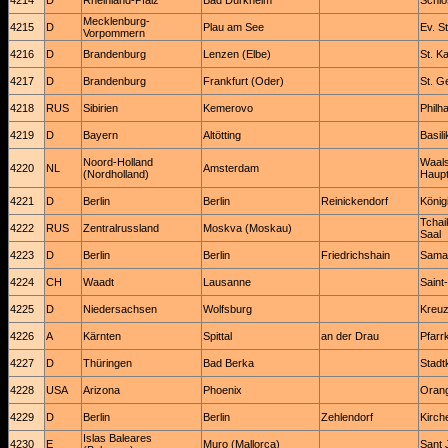
4214
D
Rheinland-Pfalz
Bad Dürkheim
Schlo
Mecklenburg-
4215
D
Plau am See
Ev. S
Vorpommern
4216
D
Brandenburg
Lenzen (Elbe)
St. K
4217
D
Brandenburg
Frankfurt (Oder)
St. G
4218
RUS
Sibirien
Kemerovo
Philh
4219
D
Bayern
Altötting
Basil
Noord-Holland
Waals
4220
NL
Amsterdam
(Nordholland)
Haupt
4221
D
Berlin
Berlin
Reinickendorf
König
Tchai
4222
RUS
Zentralrussland
Moskva (Moskau)
Saal
4223
D
Berlin
Berlin
Friedrichshain
Samar
4224
CH
Waadt
Lausanne
Saint
4225
D
Niedersachsen
Wolfsburg
Kreuz
4226
A
Kärnten
Spittal
an der Drau
Pfarr
4227
D
Thüringen
Bad Berka
Stadt
4228
USA
Arizona
Phoenix
Orang
4229
D
Berlin
Berlin
Zehlendorf
Kirch
Islas Baleares
4230
E
Muro (Mallorca)
Sant 