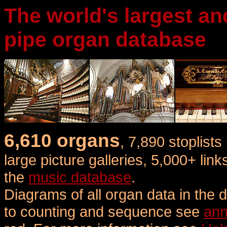
The world's largest a
pipe organ database
6,610 organs
, 7,890 stoplists
large picture galleries, 5,000+ li
the
music database
.
Diagrams of all organ data in the
to counting and sequence
see
ann