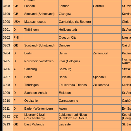
3198
GB
London
London
Cornhill
St. Mi
3199
GB
Scotland (Schottland)
Glasgow
Kelvi
3200
USA
Massachusetts
Cambridge (b. Boston)
Chris
3201
D
Thüringen
Heiligenstadt
St. Ae
3202
PHI
Quezon City
Iglesi
3203
GB
Scotland (Schottland)
Dundee
Caird 
3204
D
Berlin
Berlin
Zehlendorf
Paulus
Hochs
3205
D
Nordrhein-Westfalen
Köln (Cologne)
Raum
3206
A
Salzburg
Salzburg
Stifts
3207
D
Berlin
Berlin
Spandau
Weihn
3208
D
Thüringen
Zeulenroda-Triebes
Zeulenroda
Dreiei
3209
D
Sachsen-Anhalt
Eisleben
St. An
3210
F
Occitanie
Carcassonne
Cathéd
3211
D
Baden-Württemberg
Aalen
Ev. St
Liberecký kraj
Jablonec nad Nisou
Kostel
3212
CZ
(Reichenberg)
(Gablonz a.d. Neiße)
(Heili
3213
GB
East Midlands
Leicester
St. Ja