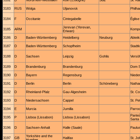
3182
D
Nordrhein-Westfalen
Köln (Cologne)
Sülz
St. Ka
3183
RUS
Wolga
Uljanovsk
Philha
3184
F
Occitanie
Cintegabelle
Église
Jerevan (Yerevan,
3185
ARM
Kompo
Eriwan)
3186
D
Baden-Württemberg
Heidelberg
Neuburg
Abteik
3187
D
Baden-Württemberg
Schopfheim
Stadtk
3188
D
Sachsen
Leipzig
Gohlis
Versö
3189
D
Brandenburg
Brandenburg
Dom St
3190
D
Bayern
Regensburg
Niede
3191
D
Berlin
Berlin
Schöneberg
Natha
3192
D
Rheinland-Pfalz
Gau-Algesheim
St. C
3193
D
Niedersachsen
Cappel
St. Pe
3194
E
Murcia
Jumilla
Parro
Panteã
3195
P
Lisboa (Lissabon)
Lisboa (Lissabon)
Santa
3196
D
Sachsen-Anhalt
Halle (Saale)
Paulu
Yorkshire and the
3197
GB
Halifax
St. Jo
Humber