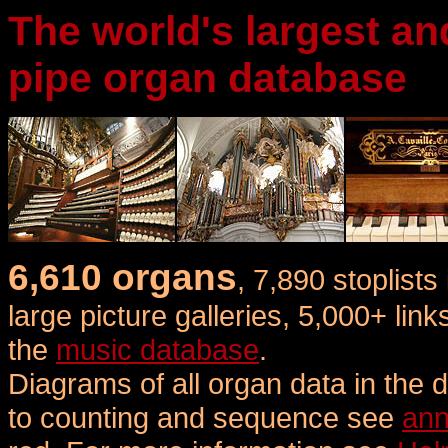
The world's largest a
pipe organ database
6,610 organs
, 7,890 stoplists
large picture galleries, 5,000+ li
the
music database
.
Diagrams of all organ data in the
to counting and sequence
see
ann