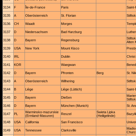
3134
F
Île-de-France
Paris
Saint-
3135
A
Oberösterreich
St. Florian
Stifts
3136
CH
Waadt
Morges
Templ
3137
D
Niedersachsen
Bad Harzburg
Luther
Stifts
3138
D
Bayern
Regensburg
Alten 
3139
USA
New York
Mount Kisco
Presb
3140
IRL
Dublin
Christ
3141
KOR
Waegwan
Benedi
3142
D
Bayern
Pfronten
Berg
St. Ni
3143
A
Oberösterreich
Wilhering
Stifts
3144
B
Liège
Liège (Lüttich)
Saint-
Marie
3145
D
Bayern
Dießen
Stifts
3146
D
Bayern
München (Munich)
St. An
Warminsko-mazurskie
Swieta Lipka
3147
PL
Reszel
Bazyl
(Ermland-Masuren)
(Heiligelinde)
3148
USA
California
San Francisco
Univer
Madiso
3149
USA
Tennessee
Clarksville
Churc