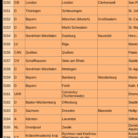
3150
GB
London
London
Clerkenwell
San Pi
3151
D
Thüringen
Schleusingen
St. Jo
3152
D
Bayern
München (Munich)
Großhadern
St. Ca
3153
D
Bayern
Markt Schwaben
St. Ma
3154
D
Nordrhein-Westfalen
Duisburg
Neumühl
Herz-
3155
LV
Riga
Marie
3156
CAN
Québec
Québec
Palai
3157
CH
Schaffhausen
Stein am Rhein
Stadtk
3158
D
Nordrhein-Westfalen
Mettingen
St. Ag
3159
D
Bayern
Bamberg
Wunderburg
Maria-
3160
D
Bayern
Fürth
Kath. 
Cernovtcy
3161
UKR
Ehema
(Tschernowitz)
3162
D
Baden-Württemberg
Offenburg
Stadtk
3163
D
Sachsen
Dresden
Blasewitz
Heilig
3164
A
Kärnten
Lavanttal
Stifts
Domin
3165
NL
Overijssel
Zwolle
Aquin
Rychnov nad Knežnou
Kostol
Královéhradecký kraj
3166
CZ
(Reichenau an der
(Schlo