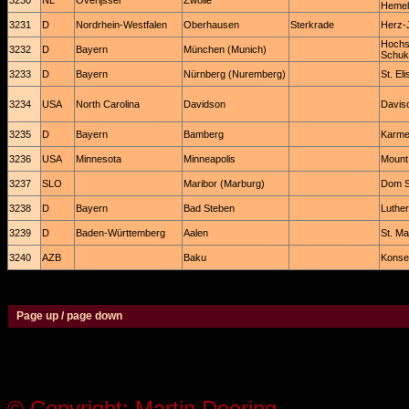
3230
NL
Overijssel
Zwolle
Hemel
3231
D
Nordrhein-Westfalen
Oberhausen
Sterkrade
Herz-
Hochsc
3232
D
Bayern
München (Munich)
Schuk
3233
D
Bayern
Nürnberg (Nuremberg)
St. El
3234
USA
North Carolina
Davidson
Davis
3235
D
Bayern
Bamberg
Karmel
3236
USA
Minnesota
Minneapolis
Mount
3237
SLO
Maribor (Marburg)
Dom S
3238
D
Bayern
Bad Steben
Luther
3239
D
Baden-Württemberg
Aalen
St. Ma
3240
AZB
Baku
Konse
Page up / page down
© Copyright: Martin Doering