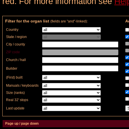
red. For more information see
Hel
Filter for the organ list
Ad
(fields are "and"-linked):
Country
State / region
City / county
ZIP code
Church / hall
Builder
(First) built
Manuals / keyboards
Size (ranks)
Real 32' stops
Last update
Page up / page down