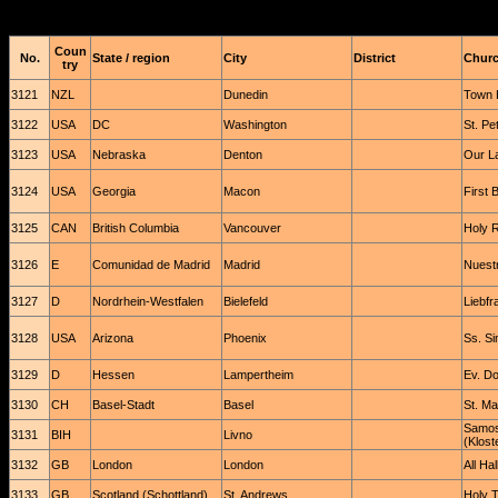
Coun
No.
State / region
City
District
Church
try
3121
NZL
Dunedin
Town 
3122
USA
DC
Washington
St. Pe
3123
USA
Nebraska
Denton
Our L
3124
USA
Georgia
Macon
First 
3125
CAN
British Columbia
Vancouver
Holy 
3126
E
Comunidad de Madrid
Madrid
Nuestr
3127
D
Nordrhein-Westfalen
Bielefeld
Liebfr
3128
USA
Arizona
Phoenix
Ss. S
3129
D
Hessen
Lampertheim
Ev. D
3130
CH
Basel-Stadt
Basel
St. Ma
Samost
3131
BIH
Livno
(Klost
3132
GB
London
London
All Ha
3133
GB
Scotland (Schottland)
St. Andrews
Holy T