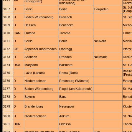
(Königgrätz)
Knieschna)
Dreifal
St. Jo
3167
D
Berlin
Berlin
Tiergarten
(Haupt
3168
D
Baden-Württemberg
Breisach
St. S
3169
D
Hessen
Bensheim
Micha
3170
CAN
Ontario
Toronto
Christ
3171
D
Berlin
Berlin
Neukölln
Martin
3172
CH
Appenzell Innerrhoden
Oberegg
Pfarrk
3173
D
Sachsen
Dresden
Neustadt
Dreikö
3174
USA
Maryland
Baltimore
Mt. C
Basili
3175
I
Lazio (Latium)
Roma (Rom)
(Presb
3176
D
Niedersachsen
Rotenburg (Wümme)
Evange
3177
D
Baden-Württemberg
Riegel (am Kaiserstuhl)
St. Ma
3178
D
Bayern
Banz
Benedi
3179
D
Brandenburg
Neuruppin
Kloster
3180
D
Niedersachsen
Ankum
St. Ni
3181
UKR
Odessa
Theat