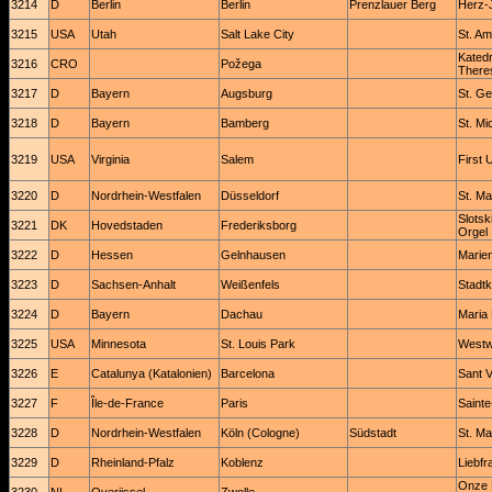
3214
D
Berlin
Berlin
Prenzlauer Berg
Herz-
3215
USA
Utah
Salt Lake City
St. A
Katedr
3216
CRO
Požega
Theres
3217
D
Bayern
Augsburg
St. Ge
3218
D
Bayern
Bamberg
St. Mi
3219
USA
Virginia
Salem
First 
3220
D
Nordrhein-Westfalen
Düsseldorf
St. Ma
Slotsk
3221
DK
Hovedstaden
Frederiksborg
Orgel
3222
D
Hessen
Gelnhausen
Marie
3223
D
Sachsen-Anhalt
Weißenfels
Stadtk
3224
D
Bayern
Dachau
Maria
3225
USA
Minnesota
St. Louis Park
Westw
3226
E
Catalunya (Katalonien)
Barcelona
Sant V
3227
F
Île-de-France
Paris
Sainte
3228
D
Nordrhein-Westfalen
Köln (Cologne)
Südstadt
St. Ma
3229
D
Rheinland-Pfalz
Koblenz
Liebfr
Onze 