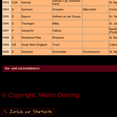
Kansas City (Roeland
5993
USA
Kansas
St. A
Park)
5994
D
Sachsen
Dresden
Wilschdorf
Chris
5995
D
Bayern
Kelheim an der Donau
Ev. St
5996
D
Thüringen
Milda
St. J
Basíl
5997
P
Santarém
Fátima
(Posit
5998
D
Rheinland-Pfalz
Rhaunen
St. Ma
5999
GB
South West England
Truro
Cathed
6000
D
Saarland
Nonnweiler
Otzenhausen
St. Va
Vor- und zurückblättern
© Copyright: Martin Doering