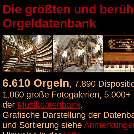
Die größten und berüh
Orgeldatenbank
6.610 Orgeln
, 7.890 Dispositi
1.060 große Fotogalerien, 5.000+ 
der
Musikdatenbank
.
Grafische Darstellung der Datenb
und Sortierung
siehe
Anmerkunge