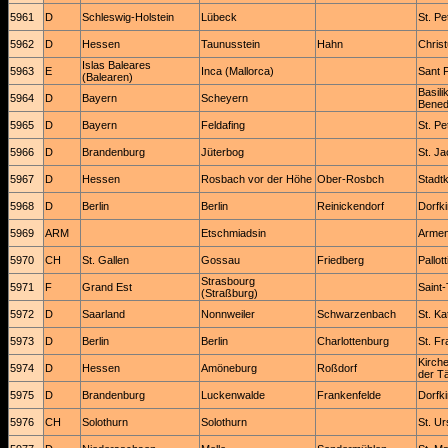
5961
D
Schleswig-Holstein
Lübeck
St. Pe
5962
D
Hessen
Taunusstein
Hahn
Chris
Islas Baleares
5963
E
Inca (Mallorca)
Sant 
(Balearen)
Basili
5964
D
Bayern
Scheyern
Benedi
5965
D
Bayern
Feldafing
St. Pe
5966
D
Brandenburg
Jüterbog
St. Ja
5967
D
Hessen
Rosbach vor der Höhe
Ober-Rosbch
Stadtk
5968
D
Berlin
Berlin
Reinickendorf
Dorfki
5969
ARM
Etschmiadsin
Armen
5970
CH
St. Gallen
Gossau
Friedberg
Pallot
Strasbourg
5971
F
Grand Est
Saint
(Straßburg)
5972
D
Saarland
Nonnweiler
Schwarzenbach
St. Ka
5973
D
Berlin
Berlin
Charlottenburg
St. F
Kirch
5974
D
Hessen
Amöneburg
Roßdorf
der T
5975
D
Brandenburg
Luckenwalde
Frankenfelde
Dorfk
5976
CH
Solothurn
Solothurn
St. U