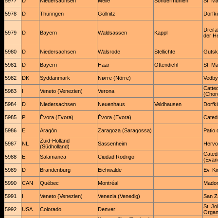
5977
D
Niedersachsen
Melle
Sondermühlen
St. Ma
5978
D
Thüringen
Göllnitz
Dorfk
Dreifa
5979
D
Bayern
Waldsassen
Kappl
der He
5980
D
Niedersachsen
Walsrode
Stellichte
Gutsk
5981
D
Bayern
Haar
Ottendichl
St. Ma
5982
DK
Syddanmark
Nørre (Nörre)
Vedby
Catted
5983
I
Veneto (Venezien)
Verona
(Chor
5984
D
Niedersachsen
Neuenhaus
Veldhausen
Dorfk
5985
P
Évora (Evora)
Évora (Evora)
Cated
5986
E
Aragón
Zaragoza (Saragossa)
Patio 
Zuid-Holland
5987
NL
Sassenheim
Hervo
(Südholland)
Cated
5988
E
Salamanca
Ciudad Rodrigo
(Evang
5989
D
Brandenburg
Eichwalde
Ev. Ki
5990
CAN
Québec
Montréal
Madon
5991
I
Veneto (Venezien)
Venezia (Venedig)
San Z
St. J
5992
USA
Colorado
Denver
Organ