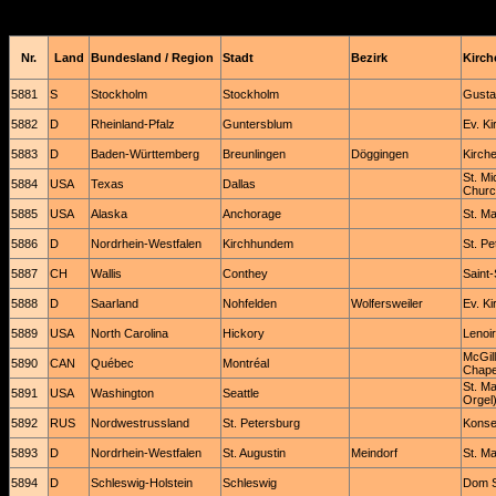
Nr.
Land
Bundesland / Region
Stadt
Bezirk
Kirche
5881
S
Stockholm
Stockholm
Gusta
5882
D
Rheinland-Pfalz
Guntersblum
Ev. Ki
5883
D
Baden-Württemberg
Breunlingen
Döggingen
Kirch
St. Mi
5884
USA
Texas
Dallas
Church
5885
USA
Alaska
Anchorage
St. M
5886
D
Nordrhein-Westfalen
Kirchhundem
St. Pe
5887
CH
Wallis
Conthey
Saint-
5888
D
Saarland
Nohfelden
Wolfersweiler
Ev. Ki
5889
USA
North Carolina
Hickory
Lenoi
McGill
5890
CAN
Québec
Montréal
Chape
St. Ma
5891
USA
Washington
Seattle
Orgel
5892
RUS
Nordwestrussland
St. Petersburg
Konse
5893
D
Nordrhein-Westfalen
St. Augustin
Meindorf
St. M
5894
D
Schleswig-Holstein
Schleswig
Dom St