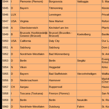
5944
I
Piemonte (Piemont)
Borgosesia
Valduggia
S. Mar
5945
D
Bayern
Tittmonning
Kloste
5946
LUX
Lenningen
Privat
5947
USA
Virginia
New Market
Refor
5948
A
Oberösterreich
Kirchdorf am Inn
Pfarrk
Brussels Hoofdstedelijk
Brussel (Bruxelles -
5949
B
Koekelberg
Basili
Gewest (Brüssel)
Brüssel)
5950
USA
California
Daly City
Our L
5951
A
Salzburg
Salzburg
Dom (P
5952
D
Nordrhein-Westfalen
Bad Wünnenberg
St. An
Evang
5953
D
Berlin
Berlin
Steglitz
Kreuz
5954
N
Viken
Heggedal
Kirke
5955
D
Bayern
Bad Staffelstein
Vierzehnheiligen
Wallfa
Marktk
5956
D
Niedersachsen
Hannover
(Chor
5957
CH
Aargau
Rupperswil
Hauso
5958
I
Toscana (Toskana)
Firenze (Florenz)
San N
5959
D
Berlin
Berlin
Neukölln
St. Ri
5960
D
Nordrhein-Westfalen
Duisburg
Fahrn
St. K