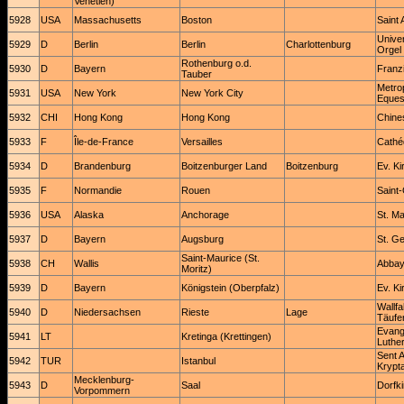
Venetien)
5928
USA
Massachusetts
Boston
Saint
Univer
5929
D
Berlin
Berlin
Charlottenburg
Orgel
Rothenburg o.d.
5930
D
Bayern
Franz
Tauber
Metrop
5931
USA
New York
New York City
Eques
5932
CHI
Hong Kong
Hong Kong
Chine
5933
F
Île-de-France
Versailles
Cathéd
5934
D
Brandenburg
Boitzenburger Land
Boitzenburg
Ev. Ki
5935
F
Normandie
Rouen
Saint
5936
USA
Alaska
Anchorage
St. M
5937
D
Bayern
Augsburg
St. G
Saint-Maurice (St.
5938
CH
Wallis
Abbaye
Moritz)
5939
D
Bayern
Königstein (Oberpfalz)
Ev. Ki
Wallfa
5940
D
Niedersachsen
Rieste
Lage
Täufe
Evange
5941
LT
Kretinga (Krettingen)
Luther
Sent A
5942
TUR
Istanbul
Krypt
Mecklenburg-
5943
D
Saal
Dorfk
Vorpommern