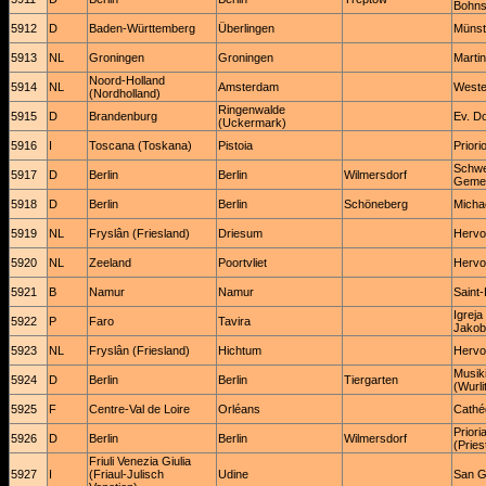
Bohns
5912
D
Baden-Württemberg
Überlingen
Münste
5913
NL
Groningen
Groningen
Martin
Noord-Holland
5914
NL
Amsterdam
Weste
(Nordholland)
Ringenwalde
5915
D
Brandenburg
Ev. Do
(Uckermark)
5916
I
Toscana (Toskana)
Pistoia
Priori
Schwed
5917
D
Berlin
Berlin
Wilmersdorf
Geme
5918
D
Berlin
Berlin
Schöneberg
Micha
5919
NL
Fryslân (Friesland)
Driesum
Hervo
5920
NL
Zeeland
Poortvliet
Hervo
5921
B
Namur
Namur
Saint
Igreja
5922
P
Faro
Tavira
Jakob
5923
NL
Fryslân (Friesland)
Hichtum
Hervo
Musik
5924
D
Berlin
Berlin
Tiergarten
(Wurli
5925
F
Centre-Val de Loire
Orléans
Cathéd
Priori
5926
D
Berlin
Berlin
Wilmersdorf
(Pries
Friuli Venezia Giulia
5927
I
(Friaul-Julisch
Udine
San G