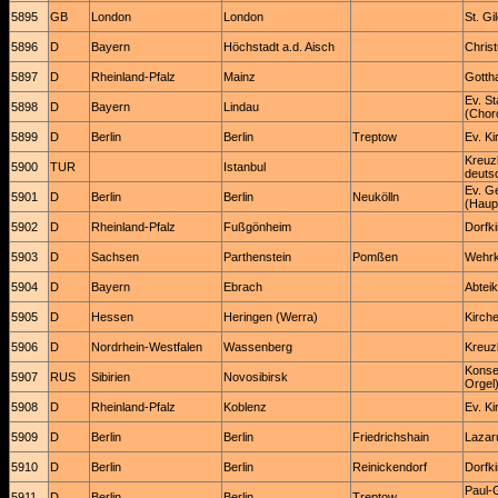
5895
GB
London
London
St. Gi
5896
D
Bayern
Höchstadt a.d. Aisch
Chris
5897
D
Rheinland-Pfalz
Mainz
Gotth
Ev. St
5898
D
Bayern
Lindau
(Chor
5899
D
Berlin
Berlin
Treptow
Ev. Ki
Kreuz
5900
TUR
Istanbul
deuts
Ev. G
5901
D
Berlin
Berlin
Neukölln
(Haup
5902
D
Rheinland-Pfalz
Fußgönheim
Dorfk
5903
D
Sachsen
Parthenstein
Pomßen
Wehrk
5904
D
Bayern
Ebrach
Abteik
5905
D
Hessen
Heringen (Werra)
Kirch
5906
D
Nordrhein-Westfalen
Wassenberg
Kreuz
Konser
5907
RUS
Sibirien
Novosibirsk
Orgel
5908
D
Rheinland-Pfalz
Koblenz
Ev. K
5909
D
Berlin
Berlin
Friedrichshain
Lazar
5910
D
Berlin
Berlin
Reinickendorf
Dorfki
Paul-
5911
D
Berlin
Berlin
Treptow