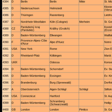
4384
D
Berlin
Berlin
Mitte
St. Mi
Kloste
4385
D
Niedersachsen
Helmstedt
(Vieru
4386
D
Thüringen
Rastenberg
Liebfr
4387
D
Nordrhein-Westfalen
Köln (Cologne)
Merheim
St. G
Pardubický kraj
Kostel
4388
CZ
Králíky (Grulich)
(Pardubitz)
(Erzen
4389
D
Baden-Württemberg
Ellwangen
Wallf
Provence-Alpes-Côte
4390
F
Alpe d'Huez
Notre
d'Azur
4391
USA
New York
Rome
Zion 
4392
D
Rheinland-Pfalz
Kölbingen
Mariä
4393
UKR
Odessa
Konse
4394
D
Baden-Württemberg
Schorndorf
Ev. St
4395
D
Baden-Württemberg
Essingen
Ev. Ki
4396
D
Brandenburg
Burg (Spreewald)
Dorfki
4397
A
Oberösterreich
Aigen-Schlägl
Schlägl
Stifts
4398
USA
Connecticut
Hartford
St. A
Schramberg
4399
D
Baden-Württemberg
Heilig
(Schwarzwald)
4400
GB
London
London
Pimlico
St. Ga