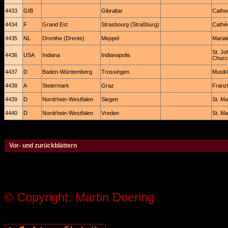
4433
GIB
Gibraltar
Cathed
4434
F
Grand Est
Strasbourg (Straßburg)
Cathé
4435
NL
Drenthe (Drente)
Meppel
Maria
St. Jo
4436
USA
Indiana
Indianapolis
Churc
4437
D
Baden-Württemberg
Trossingen
Musik
4438
A
Steiermark
Graz
Franz
4439
D
Nordrhein-Westfalen
Siegen
St. Ma
4440
D
Nordrhein-Westfalen
Vreden
St. Ma
Vor- und zurückblättern
© Copyright: Martin Doering