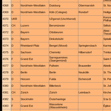
(West
4368
D
Nordrhein-Westfalen
Duisburg
Obermarxloh
St. No
4369
D
Nordrhein-Westfalen
Köln (Cologne)
Rondorf
Heilig
Konzer
4370
UKR
Užgorod (Uschhorod)
Philha
4371
CH
Luzern
Beromünster
Stifts
Abtei 
4372
D
Bayern
Ottobeuren
Theodo
4373
D
Bayern
Dinkelsbühl
Spital
4374
D
Rheinland-Pfalz
Bengel (Mosel)
Springiersbach
Karmel
4375
D
Sachsen
Chemnitz
Hilbersdorf
Trinit
Sarreguemines
4376
F
Grand Est
Saint-
(Saargemünd)
4377
D
Nordrhein-Westfalen
Pulheim
Brauweiler
Abteik
4378
D
Berlin
Berlin
Neukölln
St. T
4379
D
Hessen
Fulda
Eichenzell
St. Pe
4380
D
Nordrhein-Westfalen
Billerbeck
St. J
4381
CH
Zürich
Zürich
Leimbach
Kirche
4382
S
Stockholm
Österhaninge
S:ta G
Wasselone
4383
F
Grand Est
Église
(Wasselnheim)