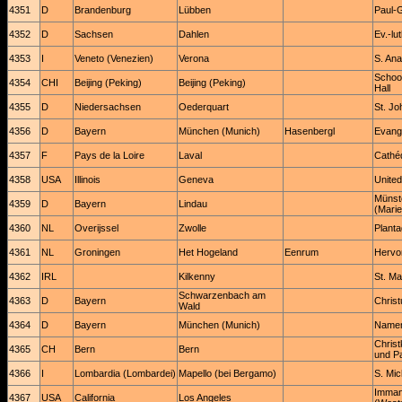
4351
D
Brandenburg
Lübben
Paul-
4352
D
Sachsen
Dahlen
Ev.-lu
4353
I
Veneto (Venezien)
Verona
S. Ana
School
4354
CHI
Beijing (Peking)
Beijing (Peking)
Hall
4355
D
Niedersachsen
Oederquart
St. Jo
4356
D
Bayern
München (Munich)
Hasenbergl
Evang
4357
F
Pays de la Loire
Laval
Cathéd
4358
USA
Illinois
Geneva
Unite
Münst
4359
D
Bayern
Lindau
(Marie
4360
NL
Overijssel
Zwolle
Plant
4361
NL
Groningen
Het Hogeland
Eenrum
Hervo
4362
IRL
Kilkenny
St. Ma
Schwarzenbach am
4363
D
Bayern
Christ
Wald
4364
D
Bayern
München (Munich)
Namen
Christ
4365
CH
Bern
Bern
und Pa
4366
I
Lombardia (Lombardei)
Mapello (bei Bergamo)
S. Mic
Imman
4367
USA
California
Los Angeles