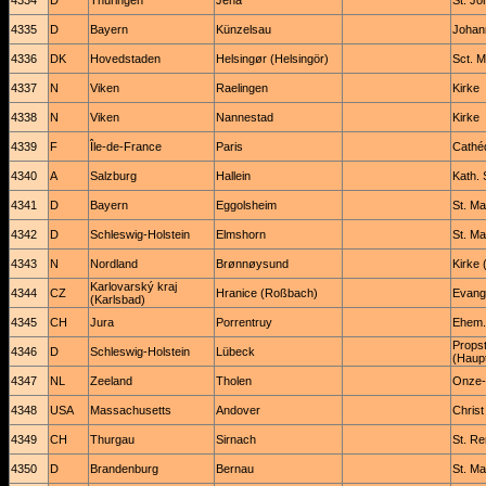
4334
D
Thüringen
Jena
St. Jo
4335
D
Bayern
Künzelsau
Johan
4336
DK
Hovedstaden
Helsingør (Helsingör)
Sct. M
4337
N
Viken
Raelingen
Kirke
4338
N
Viken
Nannestad
Kirke
4339
F
Île-de-France
Paris
Cathé
4340
A
Salzburg
Hallein
Kath. 
4341
D
Bayern
Eggolsheim
St. Ma
4342
D
Schleswig-Holstein
Elmshorn
St. Ma
4343
N
Nordland
Brønnøysund
Kirke 
Karlovarský kraj
4344
CZ
Hranice (Roßbach)
Evange
(Karlsbad)
4345
CH
Jura
Porrentruy
Ehem.
Props
4346
D
Schleswig-Holstein
Lübeck
(Haupt
4347
NL
Zeeland
Tholen
Onze-
4348
USA
Massachusetts
Andover
Chris
4349
CH
Thurgau
Sirnach
St. Re
4350
D
Brandenburg
Bernau
St. Ma