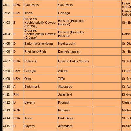
Igrej
4401
BRA
São Paulo
São Paulo
de Fá
Univer
4402
USA
Illinois
Chicago
United
Brussels
Brussel (Bruxelles -
4403
B
Hoofdstedelijk Gewest
Sint B
Brüssel)
(Brüssel)
Brussels
Brussel (Bruxelles -
4404
B
Hoofdstedelijk Gewest
Notre
Brüssel)
(Brüssel)
4405
D
Baden-Württemberg
Neckarsulm
St. Di
4406
D
Rheinland-Pfalz
Emmelshausen
St. Hi
4407
USA
California
Rancho Palos Verdes
St. Jo
4408
USA
Georgia
Athens
First 
4409
USA
Ohio
Tiffin
St. Jo
4410
A
Steiermark
Altaussee
St. Äg
4411
FIN
Jalasjärvi
Kirkko
4412
D
Bayern
Kronach
Christ
4413
KOR
Incheon
Method
4414
USA
Illinois
Park Ridge
St. Lu
4415
D
Bayern
Altenstadt
Basili