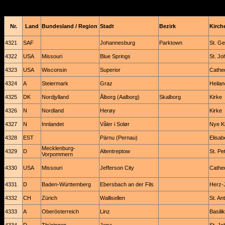
Nr.
Land
Bundesland / Region
Stadt
Bezirk
Kirche
4321
SAF
Johannesburg
Parktown
St. Ge
4322
USA
Missouri
Blue Springs
St. J
4323
USA
Wisconsin
Superior
Cathed
4324
A
Steiermark
Graz
Heilan
4325
DK
Nordjylland
Ålborg (Aalborg)
Skalborg
Kirke
4326
N
Nordland
Herøy
Kirke
4327
N
Innlandet
Våler i Solør
Nye K
4328
EST
Pärnu (Pernau)
Elisabe
Mecklenburg-
4329
D
Altentreptow
St. Pet
Vorpommern
4330
USA
Missouri
Jefferson City
Cathed
4331
D
Baden-Württemberg
Ebersbach an der Fils
Herz-
4332
CH
Zürich
Wallisellen
St. An
4333
A
Oberösterreich
Linz
Basili