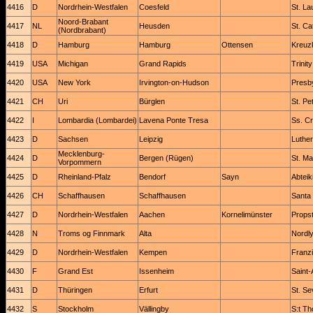
4416
D
Nordrhein-Westfalen
Coesfeld
St. La
Noord-Brabant
4417
NL
Heusden
St. Ca
(Nordbrabant)
4418
D
Hamburg
Hamburg
Ottensen
Kreuz
4419
USA
Michigan
Grand Rapids
Trinit
4420
USA
New York
Irvington-on-Hudson
Presb
4421
CH
Uri
Bürglen
St. Pe
4422
I
Lombardia (Lombardei)
Lavena Ponte Tresa
Ss. Cr
4423
D
Sachsen
Leipzig
Luther
Mecklenburg-
4424
D
Bergen (Rügen)
St. Ma
Vorpommern
4425
D
Rheinland-Pfalz
Bendorf
Sayn
Abteik
4426
CH
Schaffhausen
Schaffhausen
Santa 
4427
D
Nordrhein-Westfalen
Aachen
Kornelimünster
Propst
4428
N
Troms og Finnmark
Alta
Nordl
4429
D
Nordrhein-Westfalen
Kempen
Franzi
4430
F
Grand Est
Issenheim
Saint
4431
D
Thüringen
Erfurt
St. Se
4432
S
Stockholm
Vällingby
S:t T